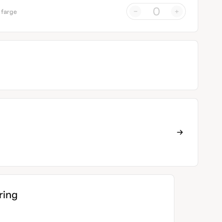
-
+
 farge
ing