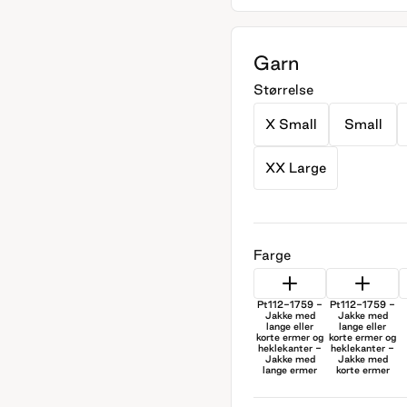
Garn
Størrelse
X Small
Small
XX Large
Farge
Pt112-1759 -
Pt112-1759 -
Jakke med
Jakke med
lange eller
lange eller
korte ermer og
korte ermer og
heklekanter -
heklekanter -
Jakke med
Jakke med
lange ermer
korte ermer