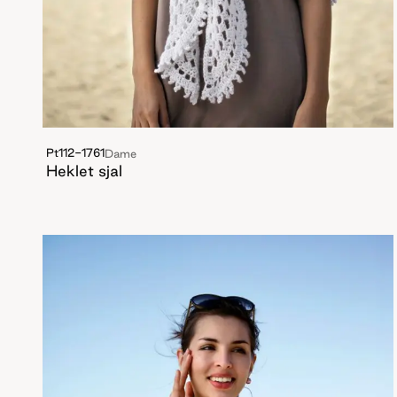
Pt112-1761
Dame
Heklet sjal