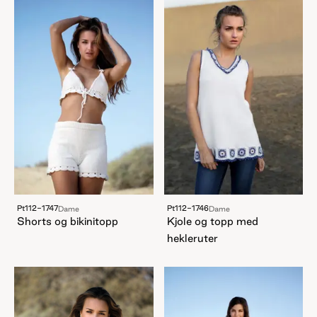
Pt112-1747
Pt112-1746
Dame
Dame
Shorts og bikinitopp
Kjole og topp med
hekleruter