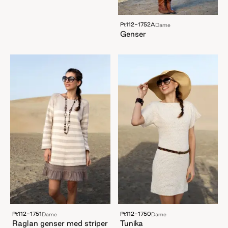
Pt112-1752A
Dame
Genser
Pt112-1751
Pt112-1750
Dame
Dame
Raglan genser med striper
Tunika