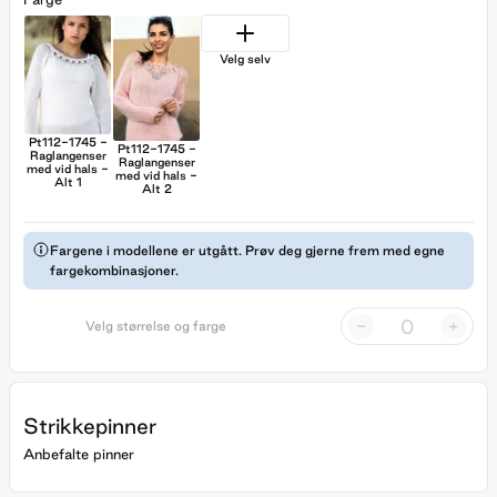
Velg selv
Pt112-1745 -
Pt112-1745 -
Raglangenser
Raglangenser
med vid hals -
med vid hals -
Alt 1
Alt 2
Fargene i modellene er utgått. Prøv deg gjerne frem med egne
fargekombinasjoner.
-
+
Velg størrelse og farge
Strikkepinner
Anbefalte pinner