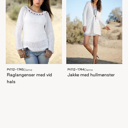
Pt112-1745
Pt112-1744
Dame
Dame
Raglangenser med vid
Jakke med hullmønster
hals