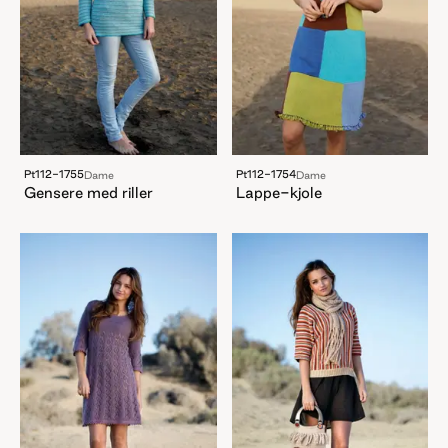
Pt112-1755
Pt112-1754
Dame
Dame
Gensere med riller
Lappe-kjole