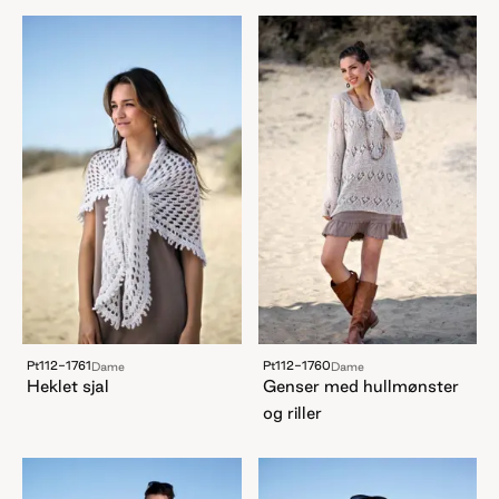
Pt112-1761
Pt112-1760
Dame
Dame
Heklet sjal
Genser med hullmønster
og riller