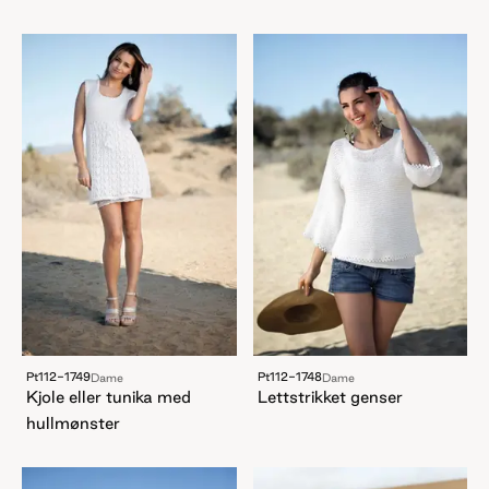
Pt112-1749
Pt112-1748
Dame
Dame
Kjole eller tunika med
Lettstrikket genser
hullmønster