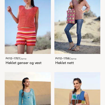
Pt112-1757
Pt112-1756
Dame
Dame
Heklet genser og vest
Heklet nett