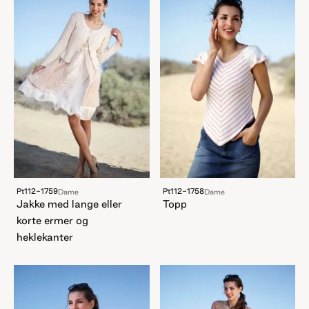
Pt112-1759
Pt112-1758
Dame
Dame
Jakke med lange eller
Topp
korte ermer og
heklekanter