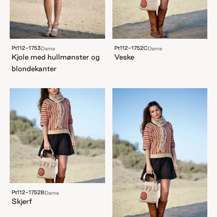
Pt112-1753
Pt112-1752C
Dame
Dame
Kjole med hullmønster og
Veske
blondekanter
Pt112-1752B
Dame
Skjerf