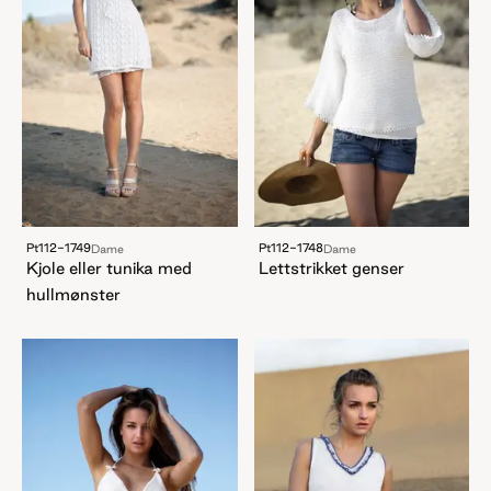
Pt112-1749
Pt112-1748
Dame
Dame
Kjole eller tunika med
Lettstrikket genser
hullmønster