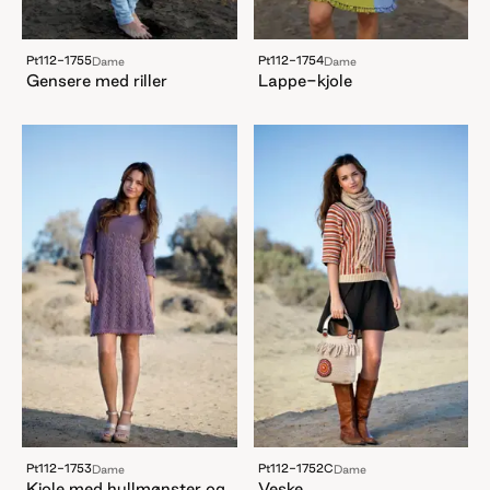
Pt112-1755
Pt112-1754
Dame
Dame
Gensere med riller
Lappe-kjole
Pt112-1753
Pt112-1752C
Dame
Dame
Kjole med hullmønster og
Veske