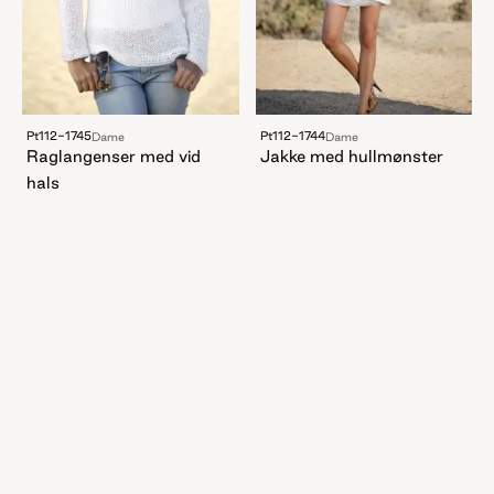
Pt112-1745
Pt112-1744
Dame
Dame
Raglangenser med vid
Jakke med hullmønster
hals