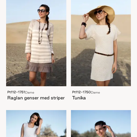
Pt112-1751
Pt112-1750
Dame
Dame
Raglan genser med striper
Tunika