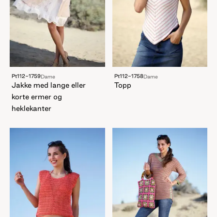
Pt112-1759
Pt112-1758
Dame
Dame
Jakke med lange eller
Topp
korte ermer og
heklekanter