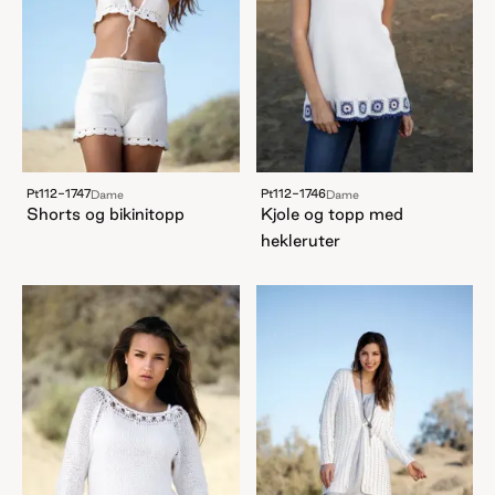
Pt112-1747
Pt112-1746
Dame
Dame
Shorts og bikinitopp
Kjole og topp med
hekleruter