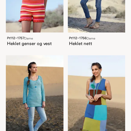
Pt112-1757
Pt112-1756
Dame
Dame
Heklet genser og vest
Heklet nett