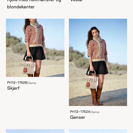
blondekanter
Pt112-1752B
Dame
Skjerf
Pt112-1752A
Dame
Genser