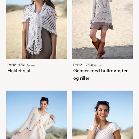
Pt112-1761
Pt112-1760
Dame
Dame
Heklet sjal
Genser med hullmønster
og riller