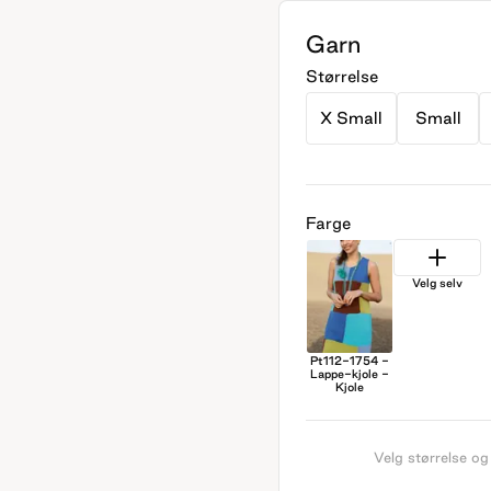
Garn
Størrelse
X Small
Small
Farge
Velg selv
Pt112-1754 -
Lappe-kjole -
Kjole
Velg størrelse og