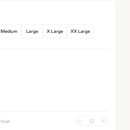
Medium
Large
X Large
XX Large
-
+
 farge