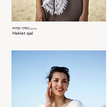
Pt112-1761
Dame
Heklet sjal