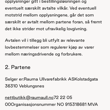
opplysninger gitt i bestillingsløsningen og
eventuelt særskilt avtalte vilkår. Ved eventuell
motstrid mellom opplysningene, går det som
særskilt er avtalt mellom partene foran, så fremt
det ikke strider mot ufravikelig lovgivning.
Avtalen vil i tillegg bli utfylt av relevante
lovbestemmelser som regulerer kjøp av varer
mellom næringsdrivende og forbrukere.
2. Partene
Selger er:
Rauma Ullvarefabrikk AS
Kolstadgata
3
6310 Veblungsnes
nettbutikk@raumaull.no
72 22 05
00
Organisasjonsnummer NO 915318681 MVA