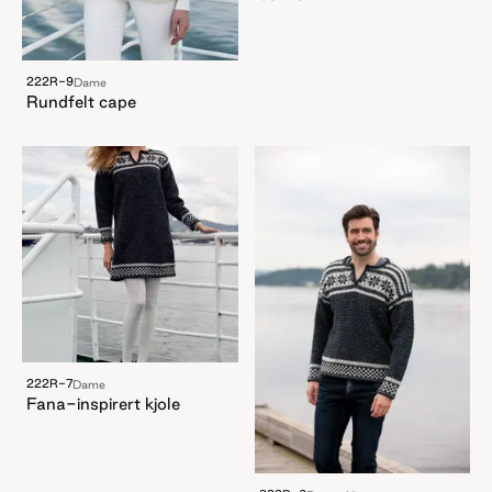
222R-9
Dame
Rundfelt cape
222R-7
Dame
Fana-inspirert kjole