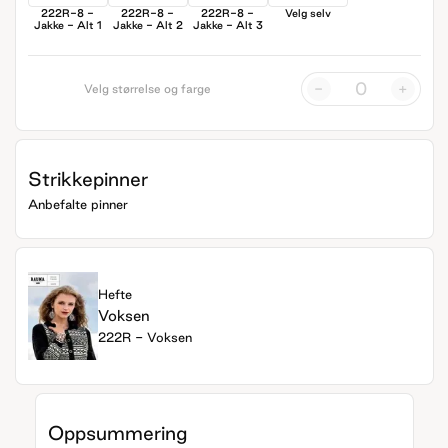
222R-8 -
222R-8 -
222R-8 -
Velg selv
Jakke - Alt 1
Jakke - Alt 2
Jakke - Alt 3
-
+
Velg størrelse og farge
Strikkepinner
Anbefalte pinner
Hefte
Voksen
222R - Voksen
Oppsummering