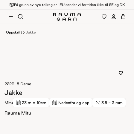
På grunn av nye tollregler i EU sender vi for tiden ikke til SE og DK
Oppskrift
Jakke
222R-8
Dame
Jakke
Mitu
23 m
= 10cm
Nedenfra og opp
3.5 - 3 mm
Rauma Mitu