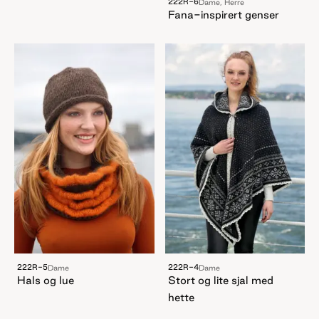
222R-6
Dame, Herre
Fana-inspirert genser
222R-5
222R-4
Dame
Dame
Hals og lue
Stort og lite sjal med
hette