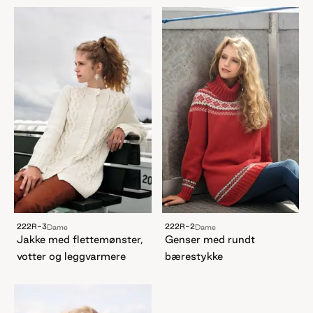
222R-3
222R-2
Dame
Dame
Jakke med flettemønster,
Genser med rundt
votter og leggvarmere
bærestykke