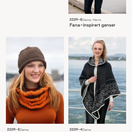
222R-6
Dame, Herre
Fana-inspirert genser
222R-5
222R-4
Dame
Dame