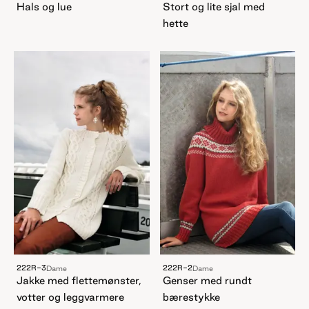
Hals og lue
Stort og lite sjal med
hette
222R-3
222R-2
Dame
Dame
Jakke med flettemønster,
Genser med rundt
votter og leggvarmere
bærestykke