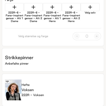
222R-6 -
222R-6 -
222R-6 -
222R-6 -
Velg selv
Fana-inspirert
Fana-inspirert
Fana-inspirert
Fana-inspirert
genser - Alt 1
genser - Alt 2
genser - Alt 1
genser - Alt 2
Dame
Dame
Herre
Herre
-
+
Velg størrelse og farge
Strikkepinner
Anbefalte pinner
Hefte
Voksen
222R - Voksen