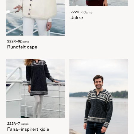
222R-8
Dame
Jakke
222R-9
Dame
Rundfelt cape
222R-7
Dame
Fana-inspirert kjole