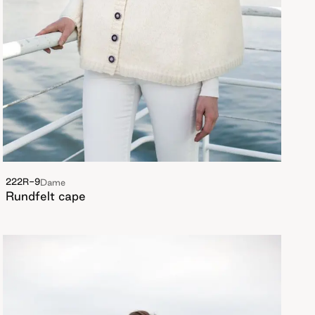
222R-9
Dame
Rundfelt cape