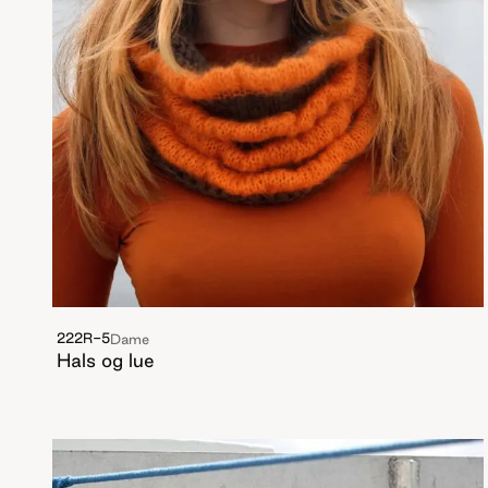
222R-5
Dame
Hals og lue