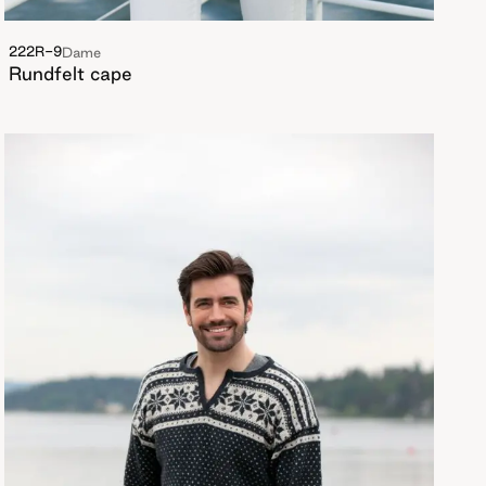
222R-9
Dame
Rundfelt cape