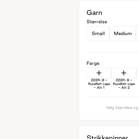
Garn
Størrelse
Small
Medium
Farge
222R-9 -
222R-9 -
Rundfelt cape
Rundfelt cape
- Alt 1
- Alt 2
Velg størrelse og
Strikkepinner