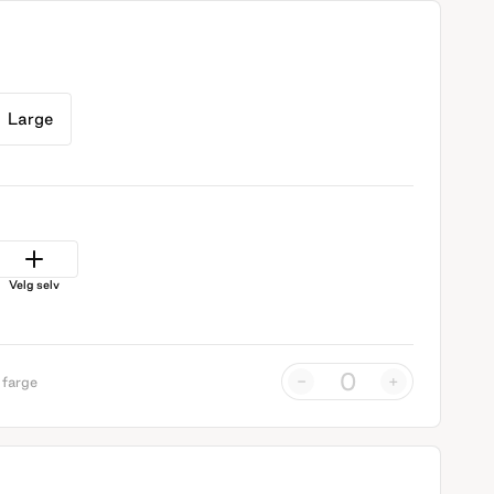
Large
Velg selv
-
+
 farge