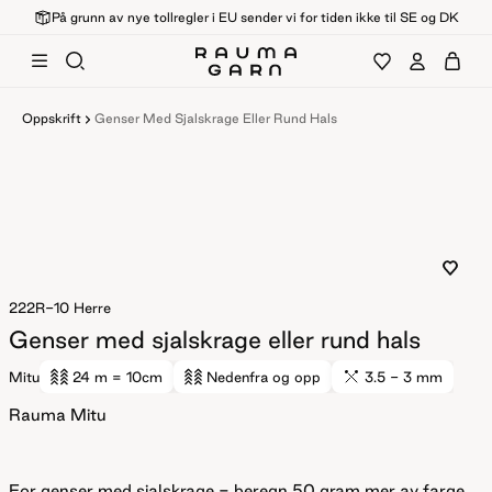
På grunn av nye tollregler i EU sender vi for tiden ikke til SE og DK
Oppskrift
Genser Med Sjalskrage Eller Rund Hals
222R-10
Herre
Genser med sjalskrage eller rund hals
Mitu
24 m
= 10cm
Nedenfra og opp
3.5 - 3 mm
Rauma Mitu
For genser med sjalskrage - beregn 50 gram mer av farge