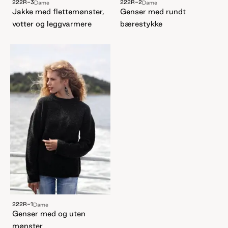
222R-3
222R-2
Dame
Dame
Jakke med flettemønster,
Genser med rundt
votter og leggvarmere
bærestykke
222R-1
Dame
Genser med og uten
mønster