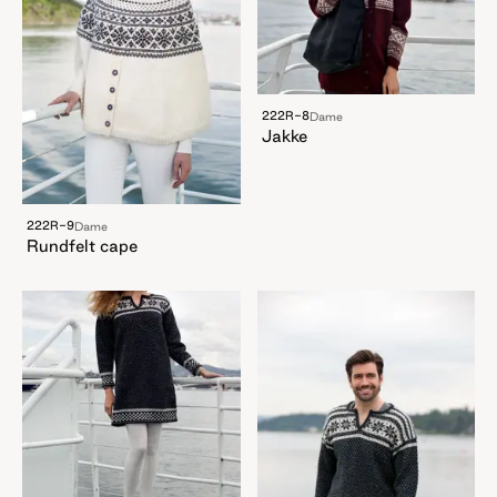
222R-8
Dame
Jakke
222R-9
Dame
Rundfelt cape