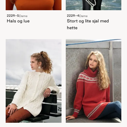
222R-5
222R-4
Dame
Dame
Hals og lue
Stort og lite sjal med
hette