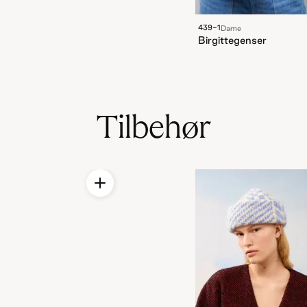
439-1
Dame
Birgittegenser
Tilbehør