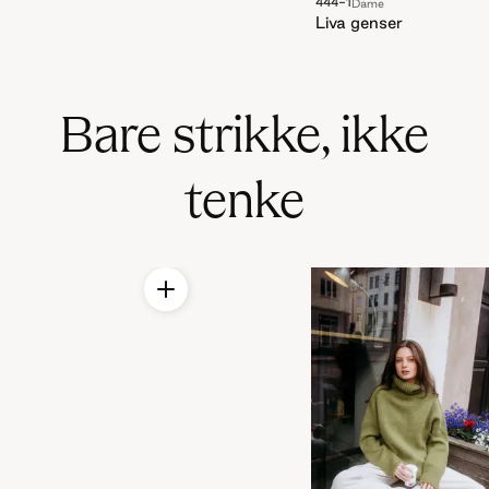
444-1
Dame
Liva genser
Bare strikke, ikke
tenke