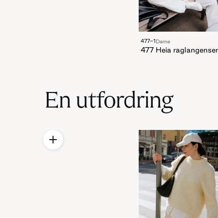
477-1
Dame
477 Heia raglangense
En utfordring