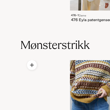
476-1
Dame
476 Eyla patentgense
Mønsterstrikk