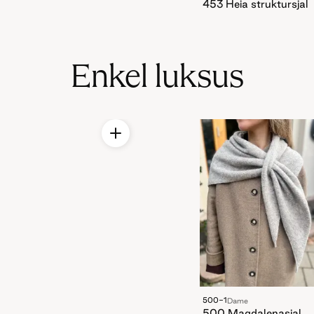
453 Heia struktursjal
Enkel luksus
500-1
Dame
500 Magdalenasjal