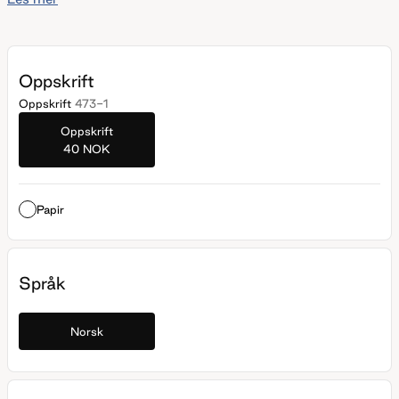
passform med rund hals. Perfekt som en myk favoritt i
hverdagen, like fin til jeans som over kjolen.
Oppskrift
Oppskrift
473-1
Oppskrift
40 NOK
Papir
Språk
Norsk