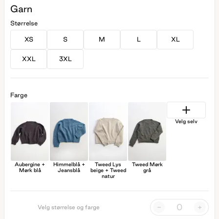
Garn
Størrelse
XS
S
M
L
XL
XXL
3XL
Farge
Velg selv
Aubergine +
Himmelblå +
Tweed Lys
Tweed Mørk
Mørk blå
Jeansblå
beige + Tweed
grå
natur
-
+
Velg størrelse og farge