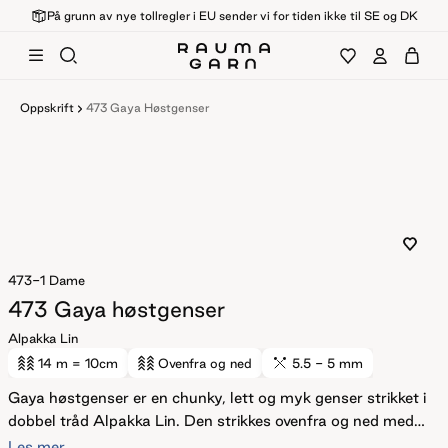
På grunn av nye tollregler i EU sender vi for tiden ikke til SE og DK
Oppskrift
473 Gaya Høstgenser
473-1
Dame
473 Gaya høstgenser
Alpakka Lin
14 m
= 10cm
Ovenfra og ned
5.5 - 5 mm
Gaya høstgenser er en chunky, lett og myk genser strikket i
dobbel tråd Alpakka Lin. Den strikkes ovenfra og ned med
klassiske raglanøkninger og glattstrikk, og har en ledig
Les mer