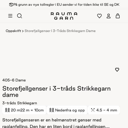
På grunn av nye tollregler i EU sender vi for tiden ikke til SE og DK
Oppskrift
Storefjellgenser I 3-Tråds Strikkegarn Dame
405-6
Dame
Storefjellgenser i 3-tråds Strikkegarn
dame
3-tråds Strikkegarn
20 m
22 m
= 10cm
Nedenfra og opp
4.5 - 4 mm
Storefjellgenseren er en helmønstret genser med
raglanfelling. Den har en liten bord i raglanfellingen.