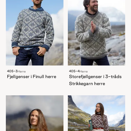
405-3
405-4
Herre
Herre
Fjellgenser i Finull herre
Storefjellgenser i 3-tråds
Strikkegarn herre