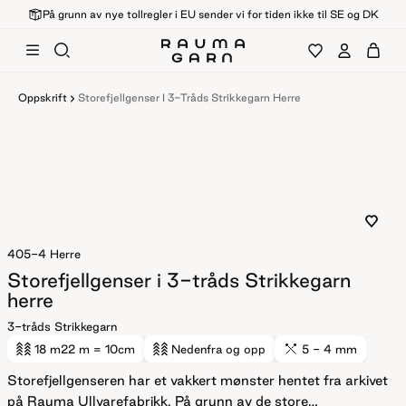
På grunn av nye tollregler i EU sender vi for tiden ikke til SE og DK
Oppskrift
Storefjellgenser I 3-Tråds Strikkegarn Herre
405-4
Herre
Storefjellgenser i 3-tråds Strikkegarn
herre
3-tråds Strikkegarn
18 m
22 m
= 10cm
Nedenfra og opp
5 - 4 mm
Storefjellgenseren har et vakkert mønster hentet fra arkivet
på Rauma Ullvarefabrikk. På grunn av de store