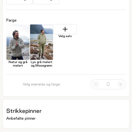
Farge
Velg selv
Natur og grå
Lys grå melert
melert
og Mosegrønn
-
+
Velg størrelse og farge
Strikkepinner
Anbefalte pinner