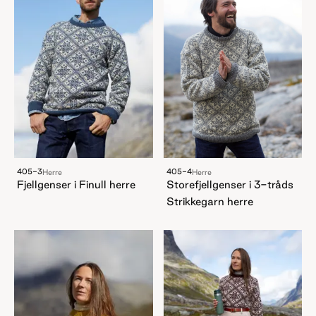
405-3
405-4
Herre
Herre
Fjellgenser i Finull herre
Storefjellgenser i 3-tråds
Strikkegarn herre