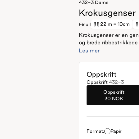
432-3
Dame
Krokusgenser
22 m
= 10cm
Finull
Krokusgenser er en gens
og brede ribbestrikkede
strikkes bakstykket frem
Les mer
strikkes masker opp lan
med økinger til hals. D
strikkes sammen. Unde
Oppskrift
bakstykket på samme pi
Oppskrift
432-3
vrangbord. Det strikkes
Oppskrift
rundt. Til slutt strikke
30 NOK
med vrangbord. For å få en klassisk passform, velg en størrelse som har
en brystvidde som er 8-
Format:
Papir