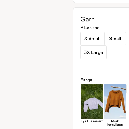
Garn
Størrelse
X Small
Small
3X Large
Farge
Lys lilla melert
Mørk
kamelbrun