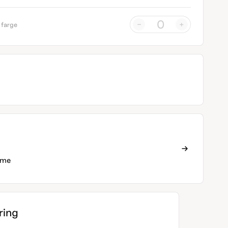
-
+
 farge
ame
ing