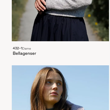
432-1
Dame
Bellagenser