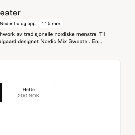
eater
Nedenfra og opp
5 mm
rk av tradisjonelle nordiske mønstre. Til
algaard designet Nordic Mix Sweater. En
er inspirert av tradisjonsstrikk fra de nordiske
 fremst inspirert av garnet, altså Fivel. Jeg fikk
up av ulike tradisjonsmønster og gi det nytt liv.»
 av gensere i mønsterstrikk som hun klippet fra
en igjen til en genser med ulike mønster.
Hefte
200 NOK