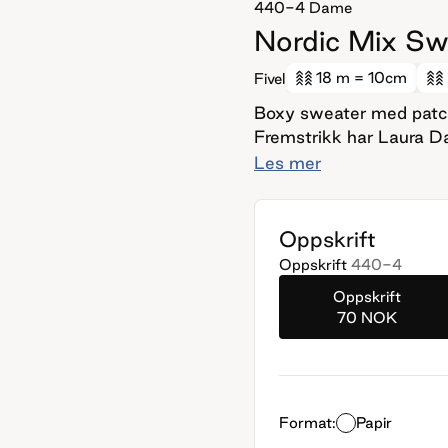
440-4
Dame
Nordic Mix Sw
18 m
= 10cm
Fivel
Boxy sweater med patchwo
Fremstrikk har Laura D
mønstret genser i to farg
Les mer
landene. «Jeg er først og
lyst til å lage en mash-
Laura fant gamle bilder
Oppskrift
hverandre og limte samm
Oppskrift
440-4
Oppskrift
70 NOK
Format:
Papir