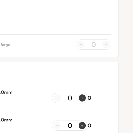
-
+
 farge
 5.0mm
0
-
+
 5.0mm
0
-
+