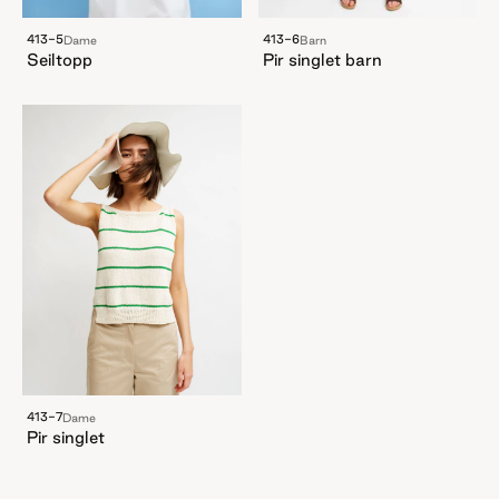
413-5
413-6
Dame
Barn
Seiltopp
Pir singlet barn
413-7
Dame
Pir singlet