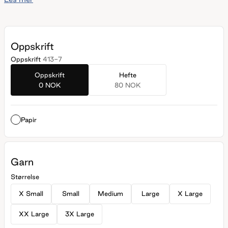
brystvidde som er like stor eller noen cm mindre enn
brystvidden din.
Oppskrift
Oppskrift
413-7
Oppskrift
Hefte
0 NOK
80 NOK
Papir
Garn
Størrelse
X Small
Small
Medium
Large
X Large
XX Large
3X Large