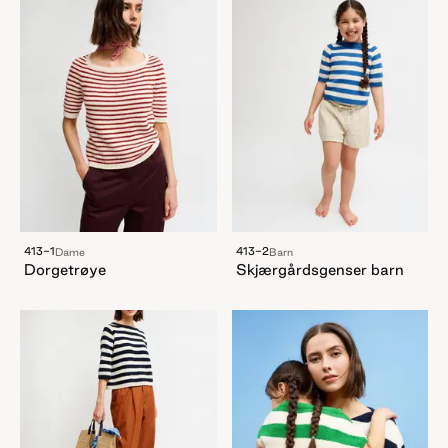
413-1
413-2
Dame
Barn
Dorgetrøye
Skjærgårdsgenser barn