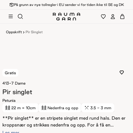
På grunn av nye tollregler i EU sender vi for tiden ikke til SE og DK
Oppskrift
Pir Singlet
Gratis
413-7
Dame
Pir singlet
Petunia
22 m
= 10cm
Nedenfra og opp
3.5 - 3 mm
**Pir singlet** er en stripete singlet med rund hals. Den er
kroppsnær og strikkes nedenfra og opp. For å få en
tettsittende fasong, velg en størrelse som har en
Les mer