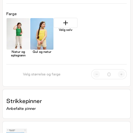
Farge
Velg selv
Natur og
Gul og natur
eplegrønn
-
+
Velg størrelse og farge
Strikkepinner
Anbefalte pinner