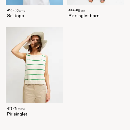
413-5
413-6
Dame
Barn
Seiltopp
Pir singlet barn
413-7
Dame
Pir singlet