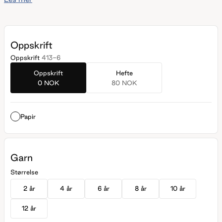
brystvidde som er like stor eller noen cm mindre enn
barnets kropp.
Oppskrift
Oppskrift
413-6
Oppskrift
Hefte
0 NOK
80 NOK
Papir
Garn
Størrelse
2 år
4 år
6 år
8 år
10 år
12 år