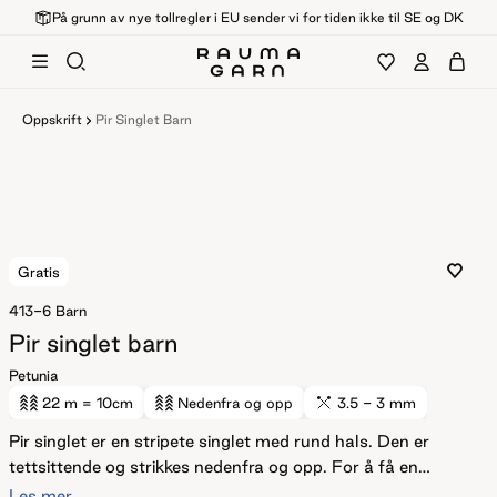
På grunn av nye tollregler i EU sender vi for tiden ikke til SE og DK
Oppskrift
Pir Singlet Barn
Gratis
413-6
Barn
Pir singlet barn
Petunia
22 m
= 10cm
Nedenfra og opp
3.5 - 3 mm
Pir singlet er en stripete singlet med rund hals. Den er
tettsittende og strikkes nedenfra og opp. For å få en
tettsittende fasong, velg en størrelse som har en
Les mer