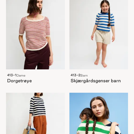
413-1
413-2
Dame
Barn
Dorgetrøye
Skjærgårdsgenser barn