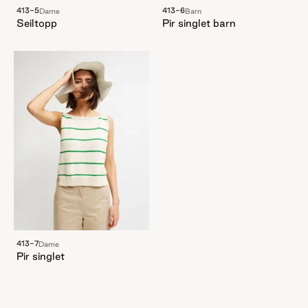
413-5
413-6
Dame
Barn
Seiltopp
Pir singlet barn
413-7
Dame
Pir singlet