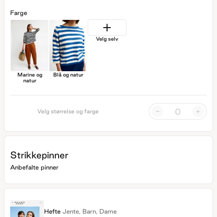
Farge
Velg selv
Marine og
Blå og natur
natur
-
+
Velg størrelse og farge
Strikkepinner
Anbefalte pinner
Hefte
Jente, Barn, Dame