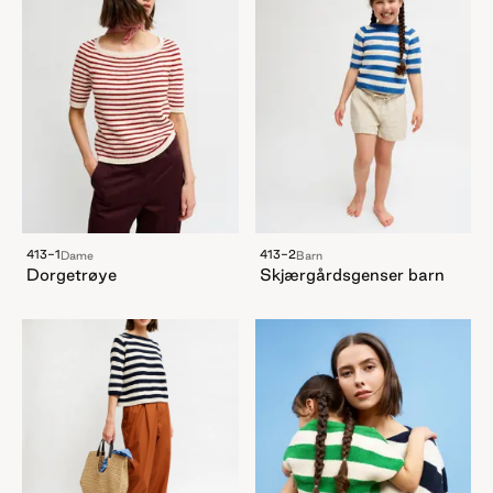
413-1
413-2
Dame
Barn
Dorgetrøye
Skjærgårdsgenser barn