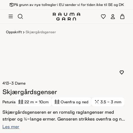
På grunn av nye tollregler i EU sender vi for tiden ikke til SE og DK
Oppskrift
Skjærgårdsgenser
413-3
Dame
Skjærgårdsgenser
Petunia
22 m
= 10cm
Ovenfra og ned
3.5 - 3 mm
Skjærgårdsgenseren er en romslig raglangenser med
striper og ¾-lange ermer. Genseren strikkes ovenfra og ned
i glattstrikk og med ribbestrikkede kanter. For å få en
Les mer
romslig fasong, velg en størrelse som har en brystvidde