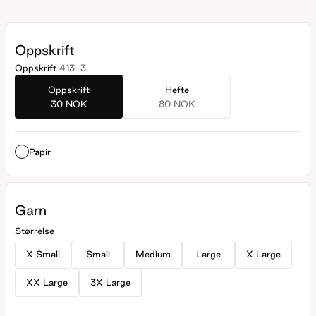
som er 12-18 cm større enn din egen.
Oppskrift
Oppskrift
413-3
Oppskrift
Hefte
30 NOK
80 NOK
Papir
Garn
Størrelse
X Small
Small
Medium
Large
X Large
XX Large
3X Large