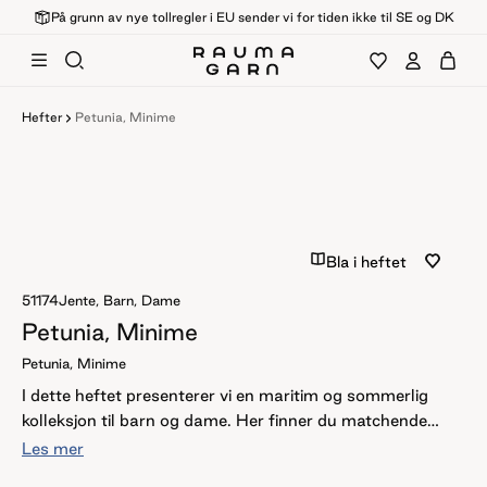
På grunn av nye tollregler i EU sender vi for tiden ikke til SE og DK
Hefter
Petunia, Minime
Bla i heftet
51174
Jente, Barn, Dame
Petunia, Minime
Petunia, Minime
I dette heftet presenterer vi en maritim og sommerlig
kolleksjon til barn og dame. Her finner du matchende
plagg til liten og stor i vårt myke bomullsgarn Petunia.
Les mer
Kolleksjonen består av topper og singleter med striper i