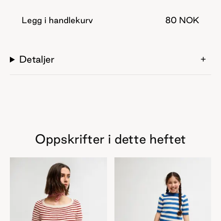
alle varianter: Brede striper, smale striper, like striper,
mange striper! I tillegg til de klassiske blå stripene, har
Legg i handlekurv
80 NOK
vi her lekt oss med flere glade og friske farger. Vi synes
de livlige stripene oser av sommer!
Detaljer
Oppskrifter i dette heftet