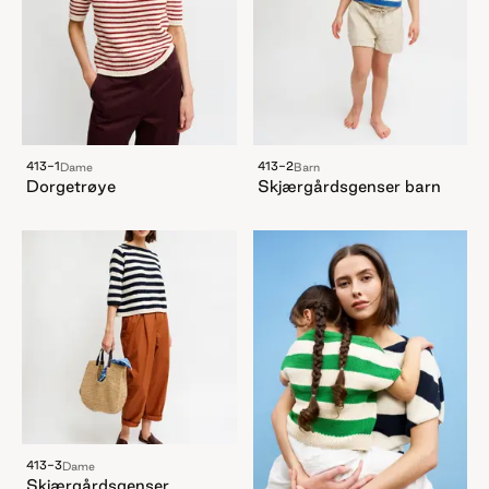
413-1
413-2
Dame
Barn
Dorgetrøye
Skjærgårdsgenser barn
413-3
Dame
Skjærgårdsgenser