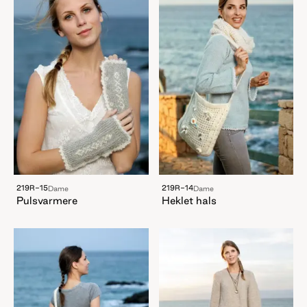
219R-15
219R-14
Dame
Dame
Pulsvarmere
Heklet hals