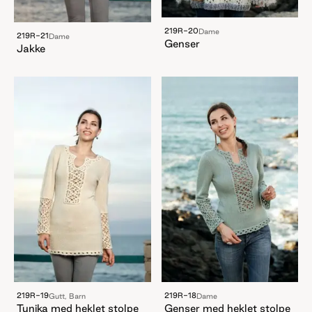
219R-20
Dame
219R-21
Dame
Genser
Jakke
219R-19
219R-18
Gutt, Barn
Dame
Tunika med heklet stolpe
Genser med heklet stolpe