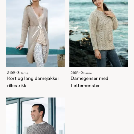
219R-3
219R-2
Dame
Dame
Kort og lang damejakke i
Damegenser med
rillestrikk
flettemønster