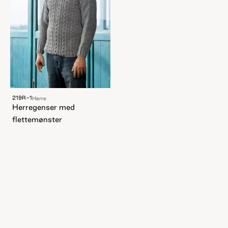
219R-1
Herre
Herregenser med
flettemønster