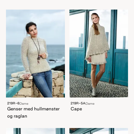
219R-6
219R-5A
Dame
Dame
Genser med hullmønster
Cape
og raglan