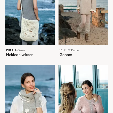
219R-13
219R-12
Dame
Dame
Heklede vekser
Genser