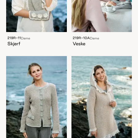
219R-11
219R-10A
Dame
Dame
Skjerf
Veske