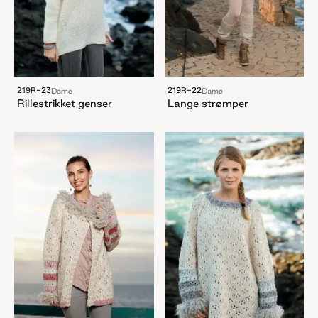
219R-23
219R-22
Dame
Dame
Rillestrikket genser
Lange strømper