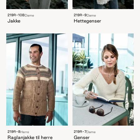
219R-10B
219R-9
Dame
Dame
Jakke
Hettegenser
219R-8
219R-7
Herre
Dame
Raglanjakke til herre
Genser