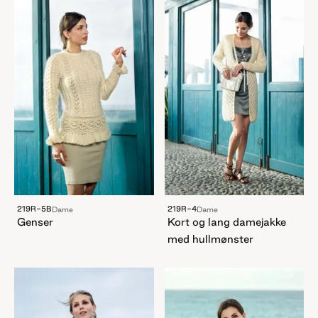
219R-5B
219R-4
Dame
Dame
Genser
Kort og lang damejakke
med hullmønster