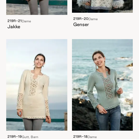
219R-20
Dame
219R-21
Dame
Genser
Jakke
219R-19
219R-18
Gutt, Barn
Dame