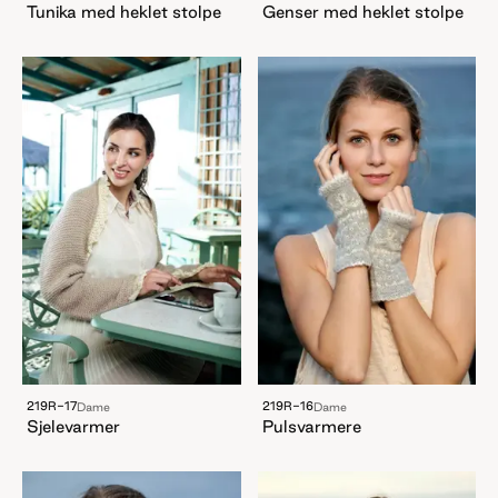
Tunika med heklet stolpe
Genser med heklet stolpe
219R-17
219R-16
Dame
Dame
Sjelevarmer
Pulsvarmere