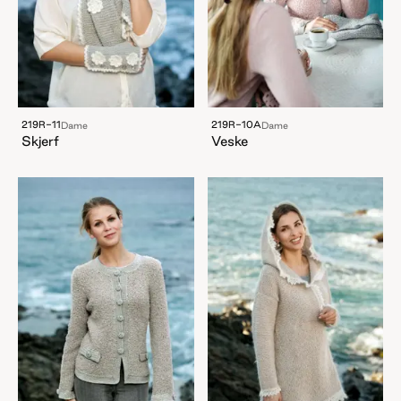
219R-11
219R-10A
Dame
Dame
Skjerf
Veske