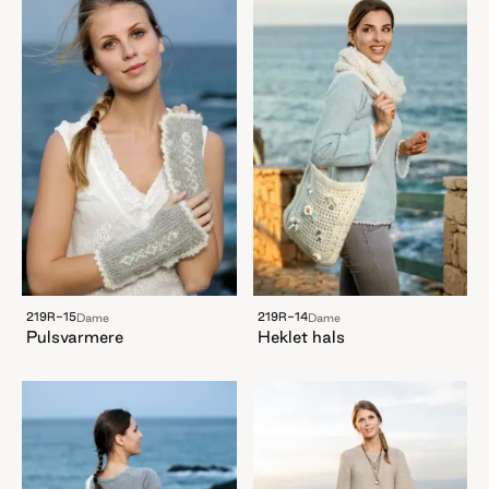
219R-15
219R-14
Dame
Dame
Pulsvarmere
Heklet hals