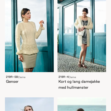
219R-5B
219R-4
Dame
Dame
Genser
Kort og lang damejakke
med hullmønster