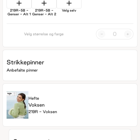
219R-5B -
219R-5B -
Velg selv
Genser - Alt 1
Genser - Alt 2
-
+
Velg størrelse og farge
Strikkepinner
Anbefalte pinner
Hefte
Voksen
219R - Voksen