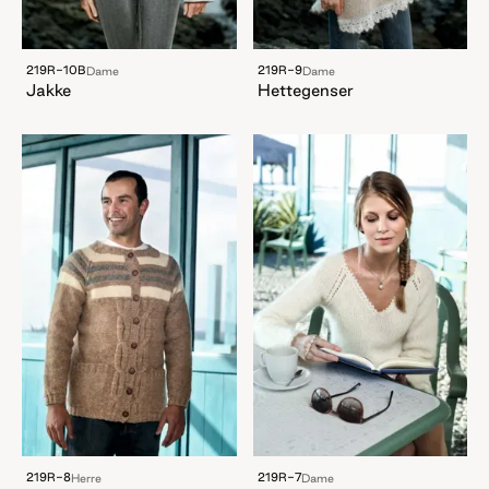
219R-10B
219R-9
Dame
Dame
Jakke
Hettegenser
219R-8
219R-7
Herre
Dame