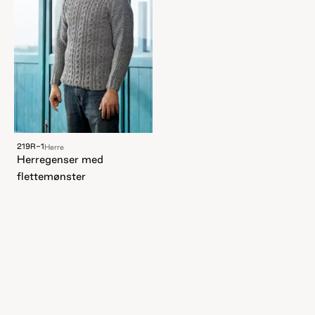
219R-1
Herre
Herregenser med
flettemønster