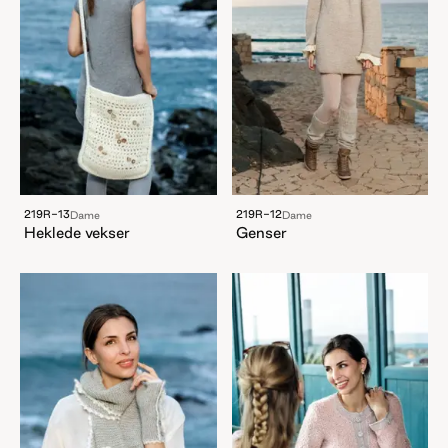
219R-13
219R-12
Dame
Dame
Heklede vekser
Genser