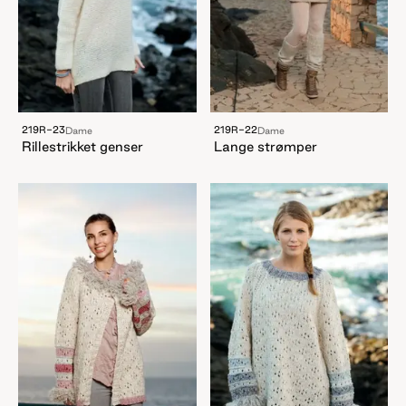
219R-23
219R-22
Dame
Dame
Rillestrikket genser
Lange strømper