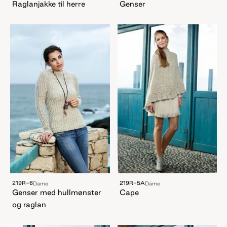
Raglanjakke til herre
Genser
219R-6
219R-5A
Dame
Dame
Genser med hullmønster
Cape
og raglan