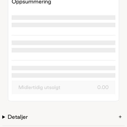
Oppsummering
Midlertidig utsolgt
0.00
Detaljer