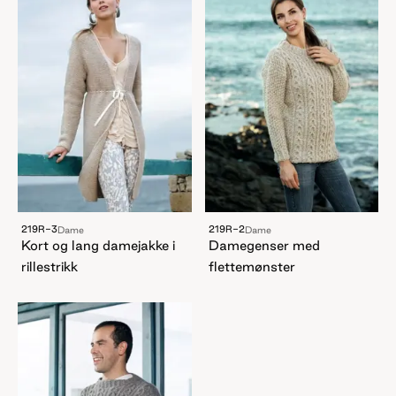
219R-3
219R-2
Dame
Dame
Kort og lang damejakke i
Damegenser med
rillestrikk
flettemønster