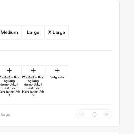
Medium
Large
X Large
19R-3 - Kort
219R-3 - Kort
Velg selv
og lang
og lang
damejakke i
damejakke i
rillestrikk -
rillestrikk -
ort jakke: Alt
Kort jakke: Alt
1
2
-
+
 farge