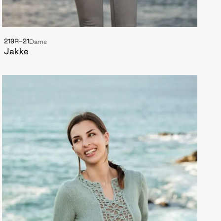
219R-21
Dame
Jakke