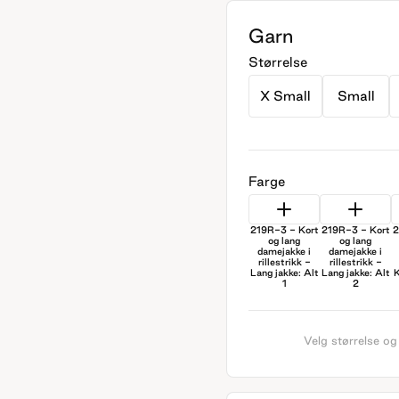
Garn
Størrelse
X Small
Small
Farge
219R-3 - Kort
219R-3 - Kort
2
og lang
og lang
damejakke i
damejakke i
rillestrikk -
rillestrikk -
Lang jakke: Alt
Lang jakke: Alt
K
1
2
Velg størrelse og