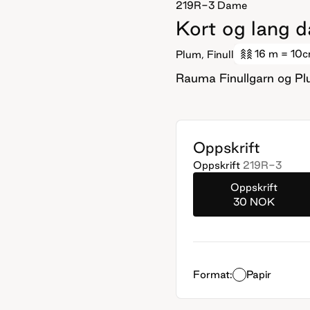
219R-3
Dame
Kort og lang da
16 m
= 10
Plum, Finull
Rauma Finullgarn og P
Oppskrift
Oppskrift
219R-3
Oppskrift
30 NOK
Format:
Papir