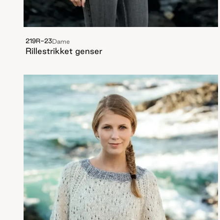
219R-23
Dame
Rillestrikket genser