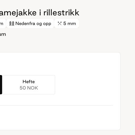
mejakke i rillestrikk
cm
Nedenfra og opp
5 mm
lum
Hefte
50 NOK