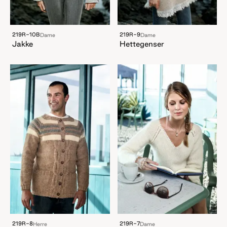
219R-10B
219R-9
Dame
Dame
Jakke
Hettegenser
219R-8
219R-7
Herre
Dame