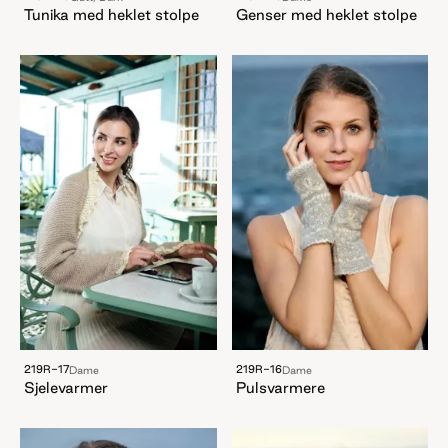
Tunika med heklet stolpe
Genser med heklet stolpe
219R-17
219R-16
Dame
Dame
Sjelevarmer
Pulsvarmere