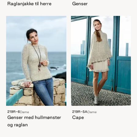
Raglanjakke til herre
Genser
219R-6
219R-5A
Dame
Dame
Genser med hullmønster
Cape
og raglan