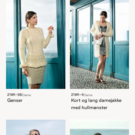
219R-5B
219R-4
Dame
Dame
Genser
Kort og lang damejakke
med hullmønster