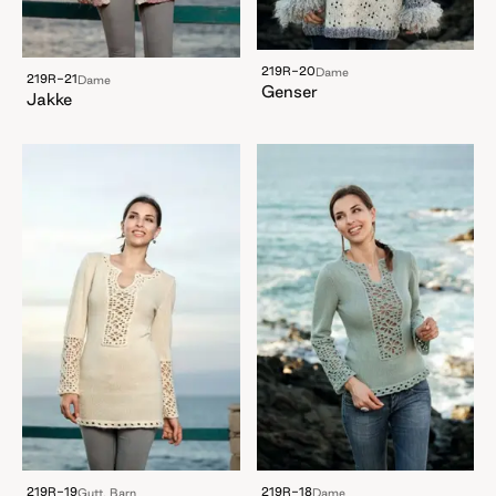
219R-20
Dame
219R-21
Dame
Genser
Jakke
219R-19
219R-18
Gutt, Barn
Dame