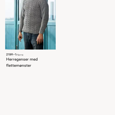
219R-1
Herre
Herregenser med
flettemønster