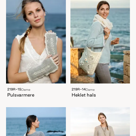
219R-15
219R-14
Dame
Dame
Pulsvarmere
Heklet hals