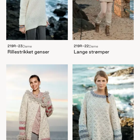
219R-23
219R-22
Dame
Dame
Rillestrikket genser
Lange strømper