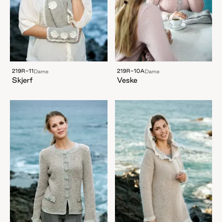
219R-11
219R-10A
Dame
Dame
Skjerf
Veske