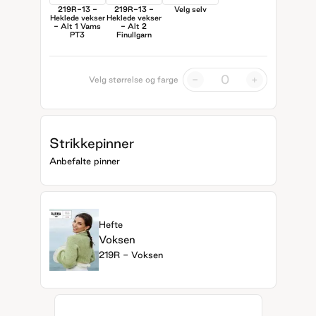
219R-13 -
219R-13 -
Velg selv
Heklede vekser
Heklede vekser
- Alt 1 Vams
- Alt 2
PT3
Finullgarn
-
+
Velg størrelse og farge
Strikkepinner
Anbefalte pinner
Hefte
Voksen
219R - Voksen