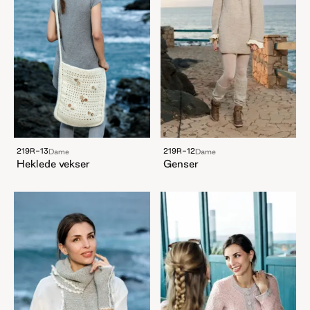
219R-13
219R-12
Dame
Dame
Heklede vekser
Genser