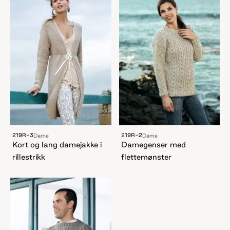
219R-3
219R-2
Dame
Dame
Kort og lang damejakke i
Damegenser med
rillestrikk
flettemønster