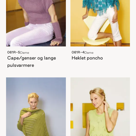
061R-5
061R-4
Dame
Dame
Cape/genser og lange
Heklet poncho
pulsvarmere