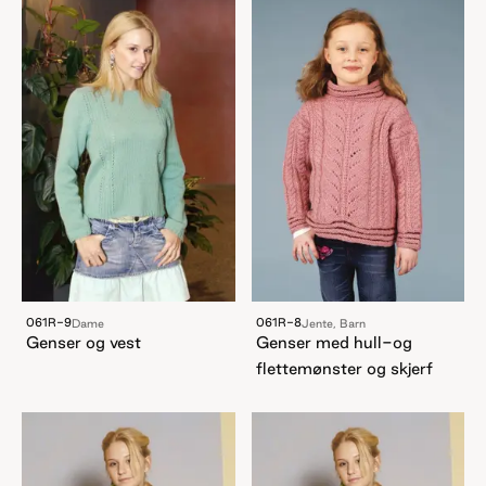
061R-9
061R-8
Dame
Jente, Barn
Genser og vest
Genser med hull-og
flettemønster og skjerf