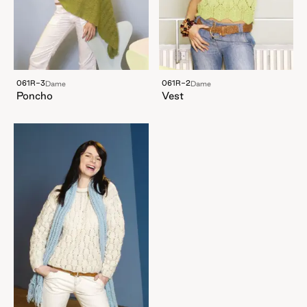
061R-3
061R-2
Dame
Dame
Poncho
Vest