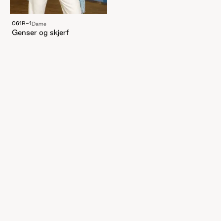
061R-1
Dame
Genser og skjerf