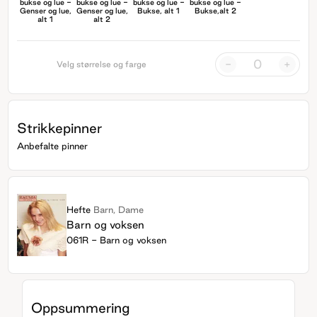
bukse og lue -
bukse og lue -
bukse og lue -
bukse og lue -
Genser og lue,
Genser og lue,
Bukse, alt 1
Bukse,alt 2
alt 1
alt 2
-
+
Velg størrelse og farge
Strikkepinner
Anbefalte pinner
Hefte
Barn, Dame
Barn og voksen
061R - Barn og voksen
Oppsummering