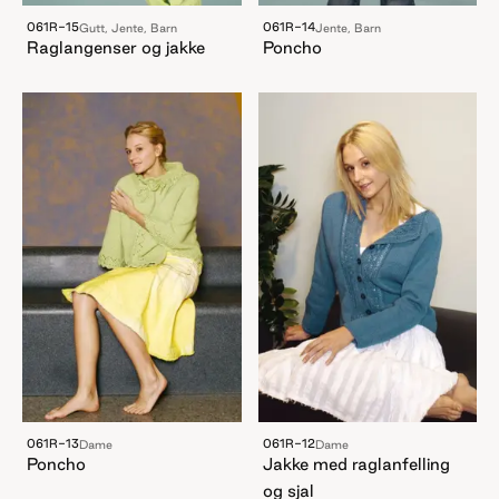
061R-15
061R-14
Gutt, Jente, Barn
Jente, Barn
Raglangenser og jakke
Poncho
061R-13
061R-12
Dame
Dame
Poncho
Jakke med raglanfelling
og sjal