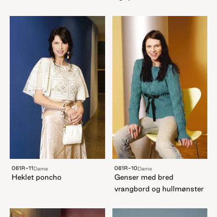
061R-11
061R-10
Dame
Dame
Heklet poncho
Genser med bred
vrangbord og hullmønster