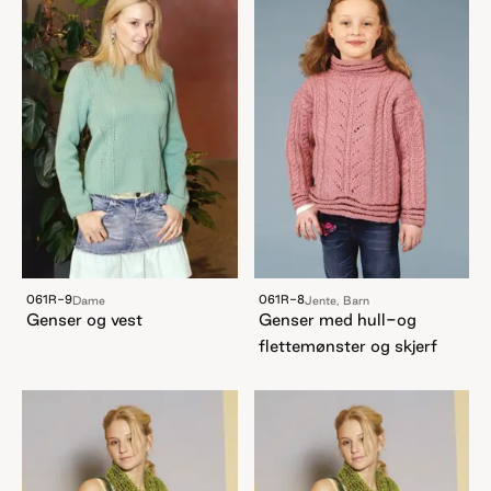
061R-9
061R-8
Dame
Jente, Barn
Genser og vest
Genser med hull-og
flettemønster og skjerf