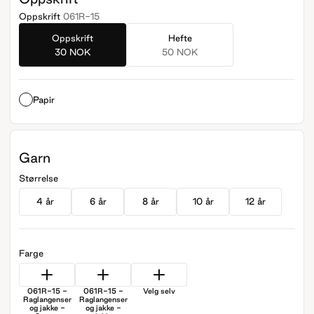
Oppskrift
061R-15
Oppskrift
Hefte
30 NOK
50 NOK
Papir
Garn
Størrelse
4 år
6 år
8 år
10 år
12 år
Farge
061R-15 -
061R-15 -
Velg selv
Raglangenser
Raglangenser
og jakke -
og jakke -