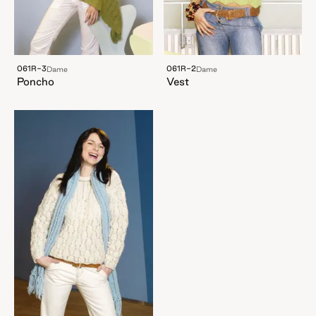
061R-3
061R-2
Dame
Dame
Poncho
Vest