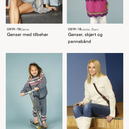
061R-19
061R-18
Dame
Jente, Barn
Genser med tilbehør
Genser, skjørt og
pannebånd