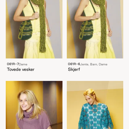
061R-7
061R-6
Dame
Jente, Barn, Dame
Tovede vesker
Skjerf