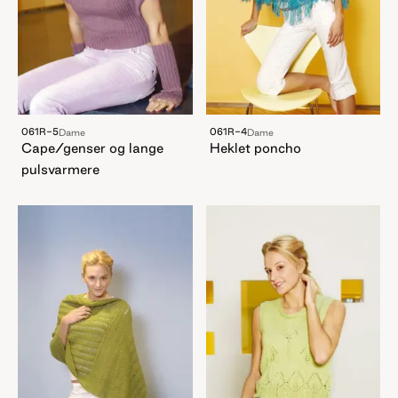
061R-5
061R-4
Dame
Dame
Cape/genser og lange
Heklet poncho
pulsvarmere