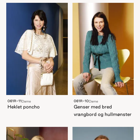
061R-11
061R-10
Dame
Dame
Heklet poncho
Genser med bred
vrangbord og hullmønster