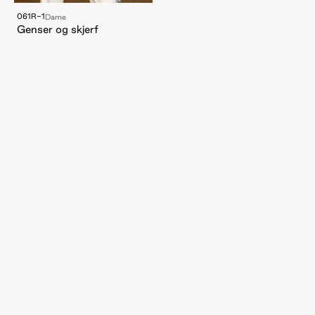
061R-1
Dame
Genser og skjerf