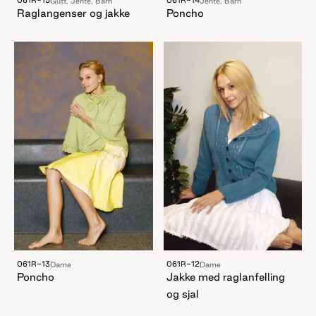
061R-15
061R-14
Gutt, Jente, Barn
Jente, Barn
Raglangenser og jakke
Poncho
061R-13
061R-12
Dame
Dame
Poncho
Jakke med raglanfelling
og sjal