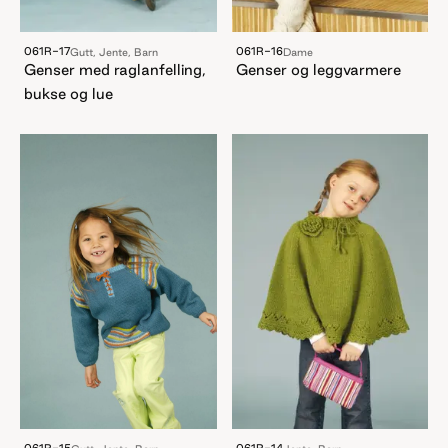
061R-17
061R-16
Gutt, Jente, Barn
Dame
Genser med raglanfelling,
Genser og leggvarmere
bukse og lue