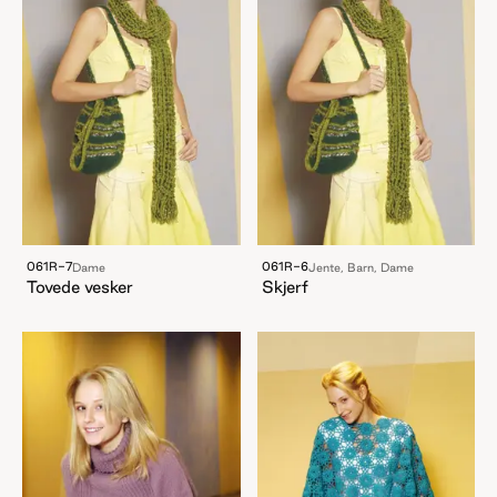
061R-7
061R-6
Dame
Jente, Barn, Dame
Tovede vesker
Skjerf