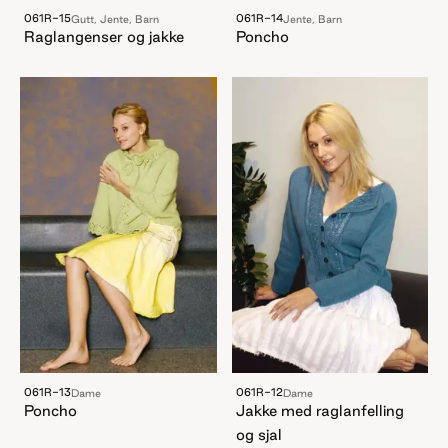
061R-15
061R-14
Gutt, Jente, Barn
Jente, Barn
Raglangenser og jakke
Poncho
061R-13
061R-12
Dame
Dame
Poncho
Jakke med raglanfelling
og sjal