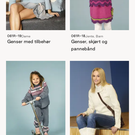
061R-19
061R-18
Dame
Jente, Barn
Genser med tilbehør
Genser, skjørt og
pannebånd