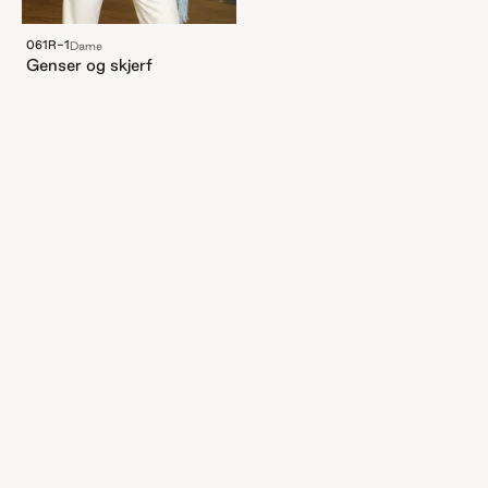
061R-1
Dame
Genser og skjerf