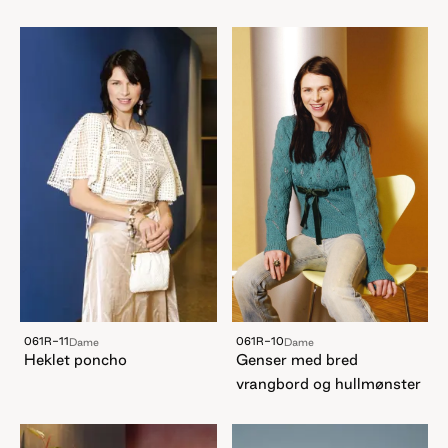
061R-10
061R-11
Dame
Dame
Genser med bred
Heklet poncho
vrangbord og hullmønster