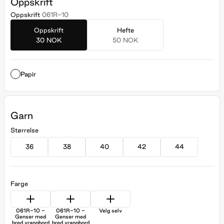
Oppskrift
Oppskrift
061R-10
Oppskrift
Hefte
30 NOK
50 NOK
Papir
Garn
Størrelse
36
38
40
42
44
Farge
061R-10 -
061R-10 -
Velg selv
Genser med
Genser med
bred vrangbord
bred vrangbord