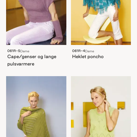
061R-5
061R-4
Dame
Dame
Cape/genser og lange
Heklet poncho
pulsvarmere