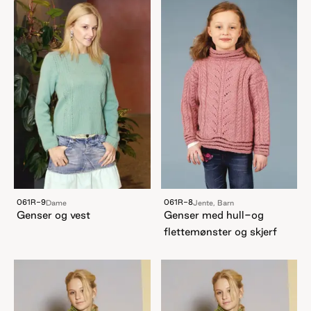
061R-9
061R-8
Dame
Jente, Barn
Genser og vest
Genser med hull-og
flettemønster og skjerf