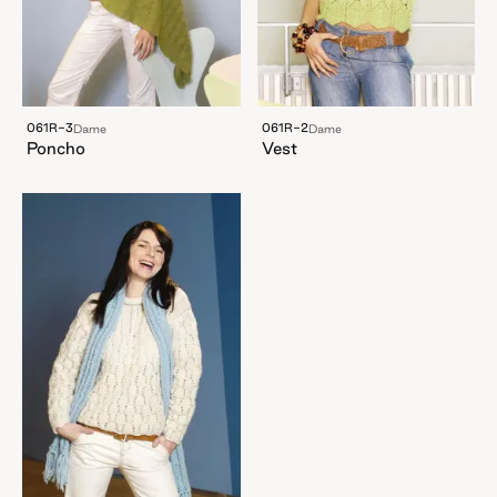
061R-3
061R-2
Dame
Dame
Poncho
Vest