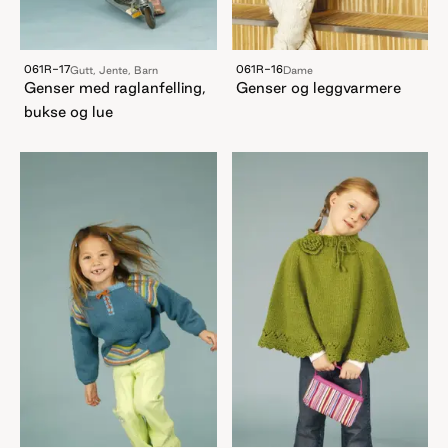
061R-17
061R-16
Gutt, Jente, Barn
Dame
Genser med raglanfelling,
Genser og leggvarmere
bukse og lue