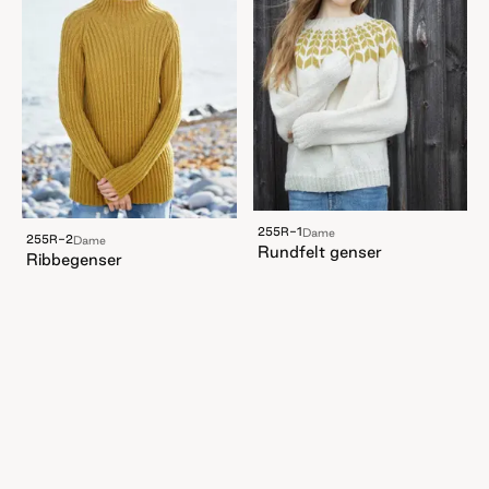
255R-1
Dame
255R-2
Dame
Rundfelt genser
Ribbegenser