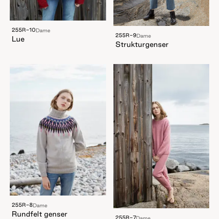
255R-10
Dame
255R-9
Dame
Lue
Strukturgenser
255R-8
Dame
Rundfelt genser
255R-7
Dame