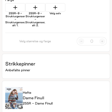
255R-9 -
255R-9 -
Velg selv
Strukturgenser
Strukturgenser
-
-
Strukturgenser,
Strukturgenser,
alt 1.
alt 2.
-
+
Velg størrelse og farge
Strikkepinner
Anbefalte pinner
Hefte
Dame Finull
255R - Dame Finull