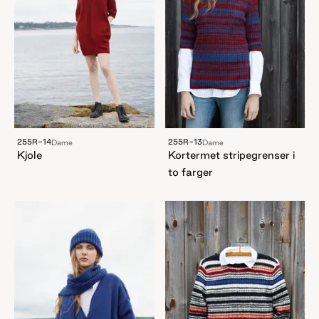
255R-14
255R-13
Dame
Dame
Kjole
Kortermet stripegrenser i
to farger