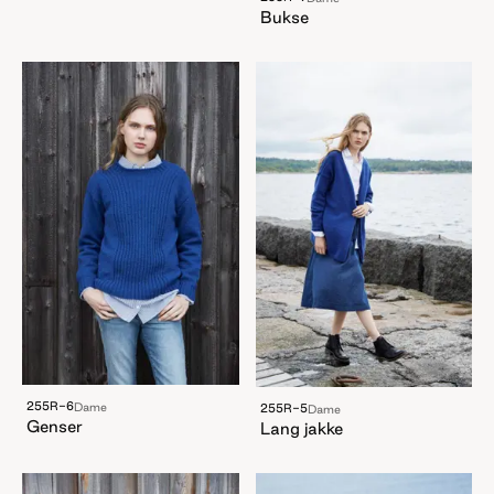
Bukse
255R-6
Dame
255R-5
Dame
Genser
Lang jakke