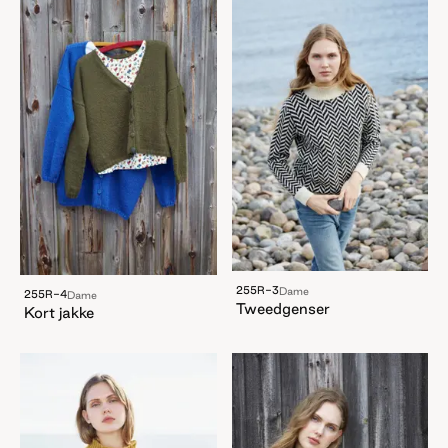
255R-3
Dame
255R-4
Dame
Tweedgenser
Kort jakke