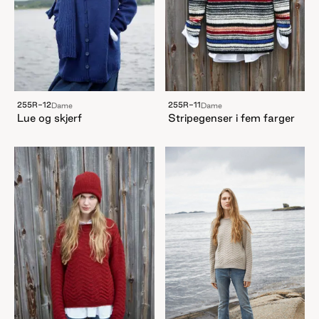
255R-12
255R-11
Dame
Dame
Lue og skjerf
Stripegenser i fem farger