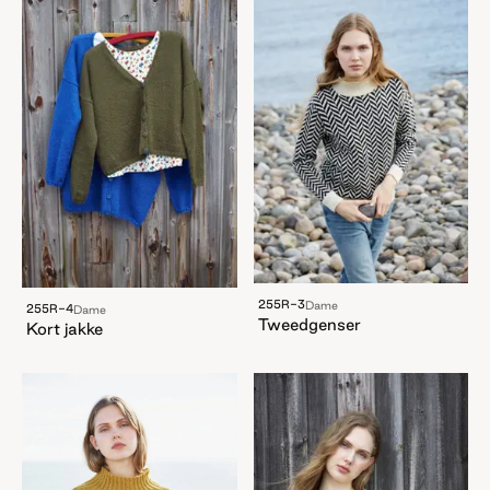
255R-3
Dame
255R-4
Dame
Tweedgenser
Kort jakke