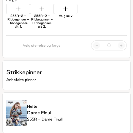
255R-2 -
255R-2 -
Velg selv
Ribbegenser -
Ribbegenser -
Ribbegenser,
Ribbegenser,
alt 1.
alt 2.
-
+
Velg størrelse og farge
Strikkepinner
Anbefalte pinner
Hefte
Dame Finull
255R - Dame Finull