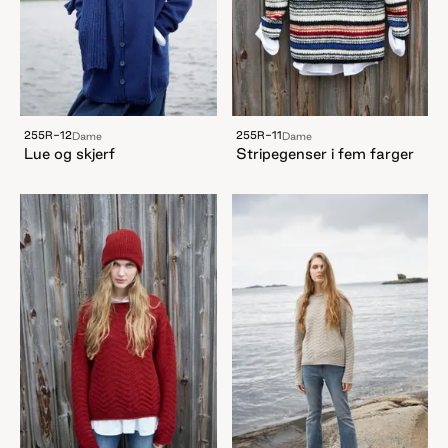
255R-12
255R-11
Dame
Dame
Lue og skjerf
Stripegenser i fem farger