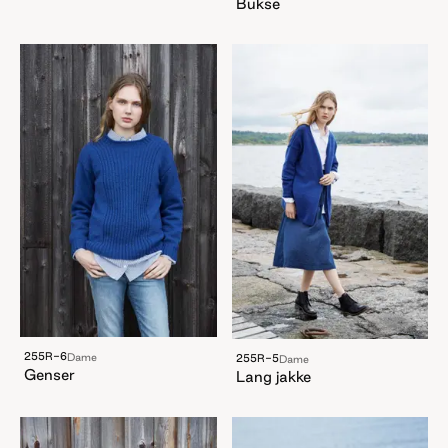
Bukse
255R-6
Dame
255R-5
Dame
Genser
Lang jakke