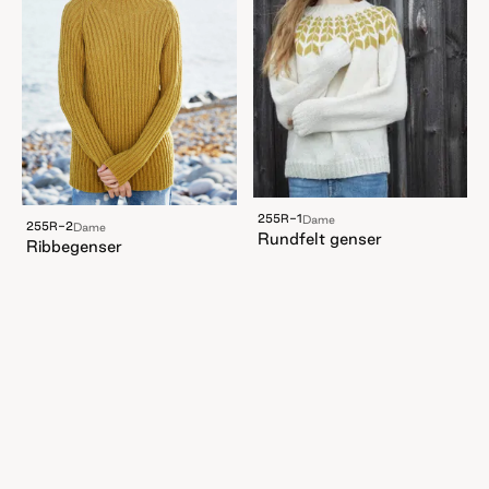
255R-1
Dame
255R-2
Dame
Rundfelt genser
Ribbegenser