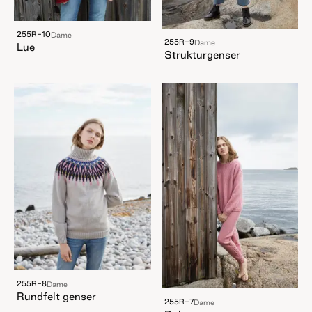
255R-10
Dame
255R-9
Dame
Lue
Strukturgenser
255R-8
Dame
Rundfelt genser
255R-7
Dame