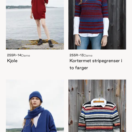
255R-14
255R-13
Dame
Dame
Kjole
Kortermet stripegrenser i
to farger