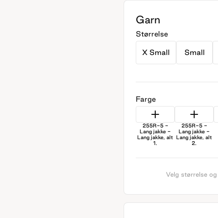
Garn
Størrelse
X Small
Small
Farge
255R-5 -
255R-5 -
Lang jakke -
Lang jakke -
Lang jakke, alt
Lang jakke, alt
1.
2.
Velg størrelse og