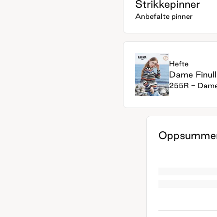
Strikkepinner
Anbefalte pinner
Hefte
Dame Finull
255R - Dame 
Oppsummer