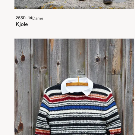
255R-14
Dame
Kjole