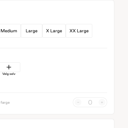
Medium
Large
X Large
XX Large
Velg selv
-
+
 farge