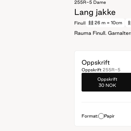
255R-5
Dame
Lang jakke
26 m
= 10cm
Finull
Rauma Finull. Garnalte
Oppskrift
Oppskrift
255R-5
Oppskrift
30 NOK
Format:
Papir