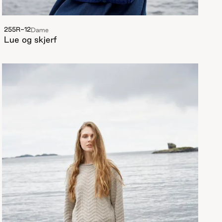
255R-12
Dame
Lue og skjerf