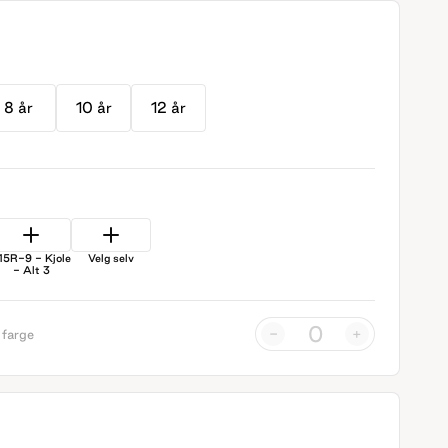
8 år
10 år
12 år
15R-9 - Kjole
Velg selv
- Alt 3
-
+
 farge