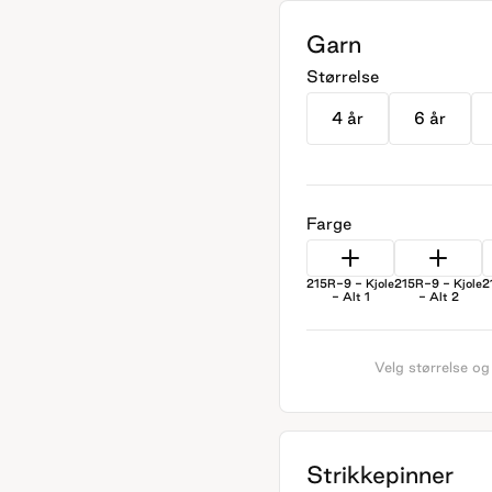
Garn
Størrelse
4 år
6 år
Farge
215R-9 - Kjole
215R-9 - Kjole
2
- Alt 1
- Alt 2
Velg størrelse og
Strikkepinner