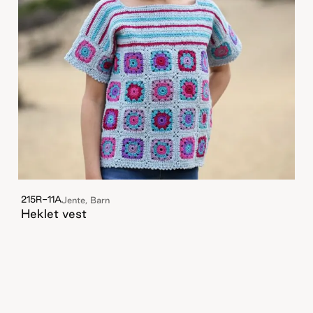
215R-11A
Jente, Barn
Heklet vest