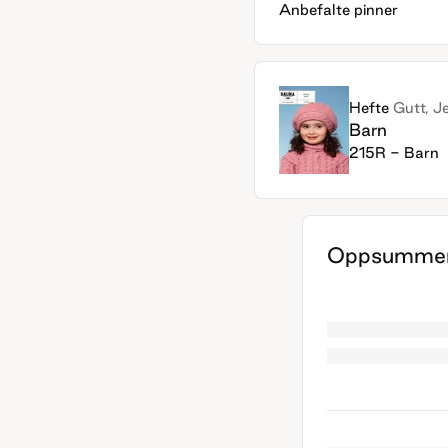
Anbefalte pinner
Hefte
Gutt, J
Barn
215R - Barn
Oppsummer