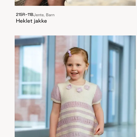
215R-11B
Jente, Barn
Heklet jakke