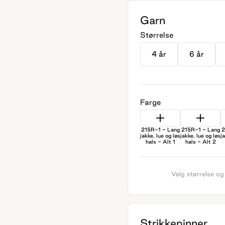
Garn
Størrelse
4 år
6 år
Farge
215R-1 - Lang
215R-1 - Lang
2
jakke, lue og løs
jakke, lue og løs
j
hals - Alt 1
hals - Alt 2
Velg størrelse og
Strikkepinner