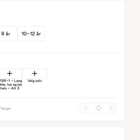
8 år
10-12 år
15R-1 - Lang
Velg selv
akke, lue og løs
hals - Alt 3
-
+
 farge