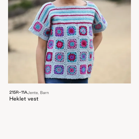
215R-11A
Jente, Barn
Heklet vest