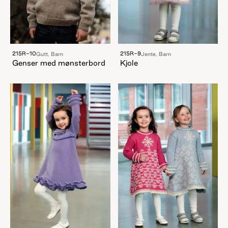
215R-10
215R-9
Gutt, Barn
Jente, Barn
Genser med mønsterbord
Kjole