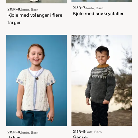
215R-7
Jente, Barn
215R-8
Jente, Barn
Kjole med snøkrystaller
Kjole med volanger i flere
farger
215R-5
Gutt, Barn
215R-6
Jente, Barn
Genser
Jakke