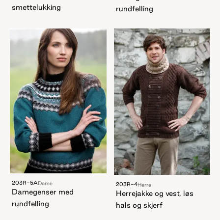
smettelukking
rundfelling
203R-5A
Dame
203R-4
Herre
Damegenser med
Herrejakke og vest, løs
rundfelling
hals og skjerf