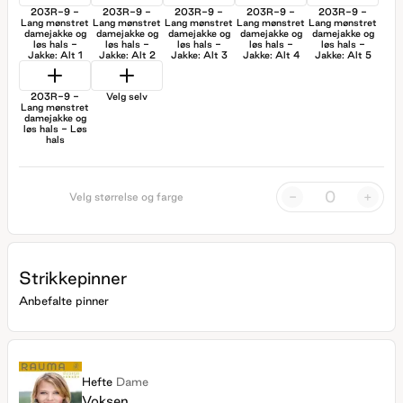
203R-9 -
203R-9 -
203R-9 -
203R-9 -
203R-9 -
Lang mønstret
Lang mønstret
Lang mønstret
Lang mønstret
Lang mønstret
damejakke og
damejakke og
damejakke og
damejakke og
damejakke og
løs hals -
løs hals -
løs hals -
løs hals -
løs hals -
Jakke: Alt 1
Jakke: Alt 2
Jakke: Alt 3
Jakke: Alt 4
Jakke: Alt 5
203R-9 -
Velg selv
Lang mønstret
damejakke og
løs hals - Løs
hals
-
+
Velg størrelse og farge
Strikkepinner
Anbefalte pinner
Hefte
Dame
Voksen