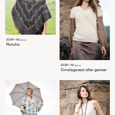
203R-16
Dame
Poncho
203R-15
Dame
Omslagsvest eller genser