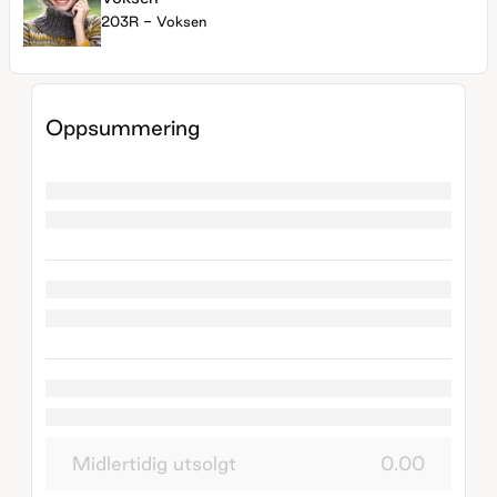
203R - Voksen
Oppsummering
Midlertidig utsolgt
0.00