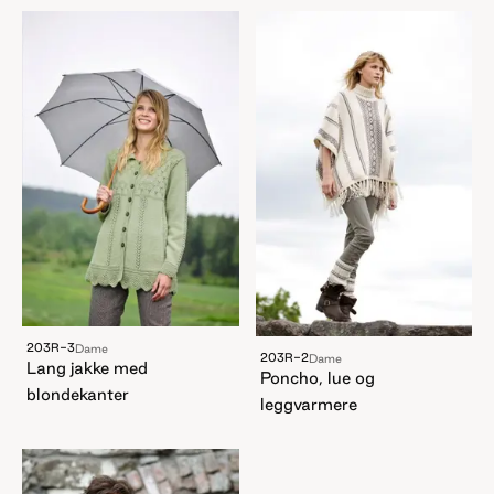
203R-3
Dame
203R-2
Dame
Lang jakke med
Poncho, lue og
blondekanter
leggvarmere