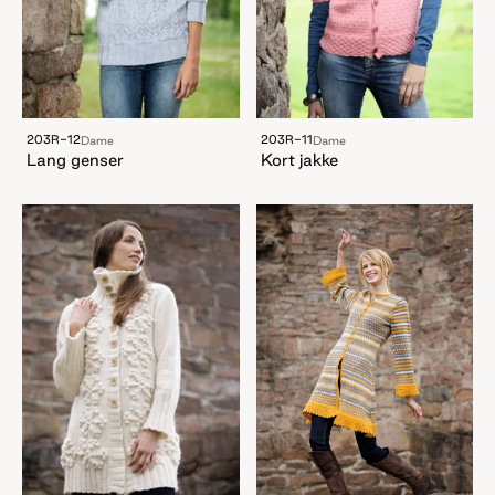
203R-12
203R-11
Dame
Dame
Lang genser
Kort jakke