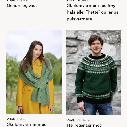
Dame
Dame
Genser og vest
Skuldervarmer med høy
hals eller "hette" og lange
pulsvarmere
203R-6
Herre
203R-5B
Herre
Skuldervarmer med
Herregenser med