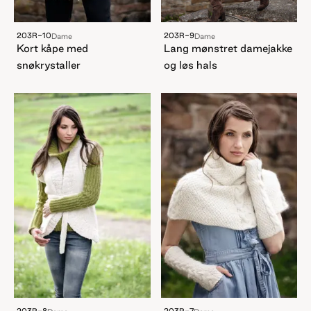
203R-10
203R-9
Dame
Dame
Kort kåpe med
Lang mønstret damejakke
snøkrystaller
og løs hals
203R-8
203R-7