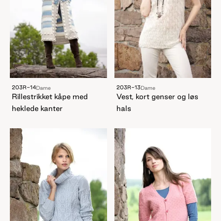
203R-14
203R-13
Dame
Dame
Rillestrikket kåpe med
Vest, kort genser og løs
heklede kanter
hals