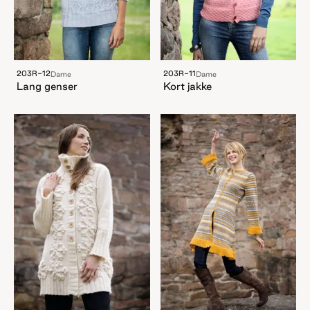
203R-12
203R-11
Dame
Dame
Lang genser
Kort jakke