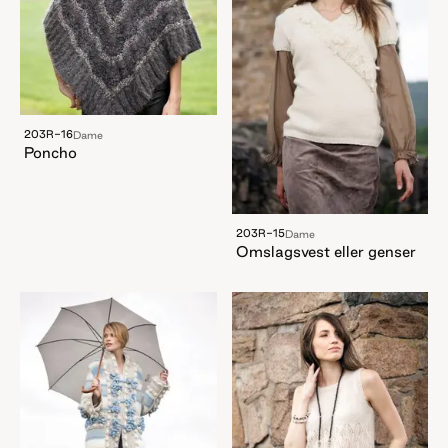
203R-16
Dame
Poncho
203R-15
Dame
Omslagsvest eller genser