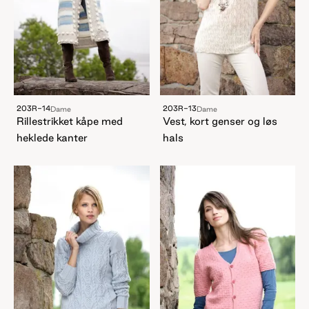
203R-14
203R-13
Dame
Dame
Rillestrikket kåpe med
Vest, kort genser og løs
heklede kanter
hals