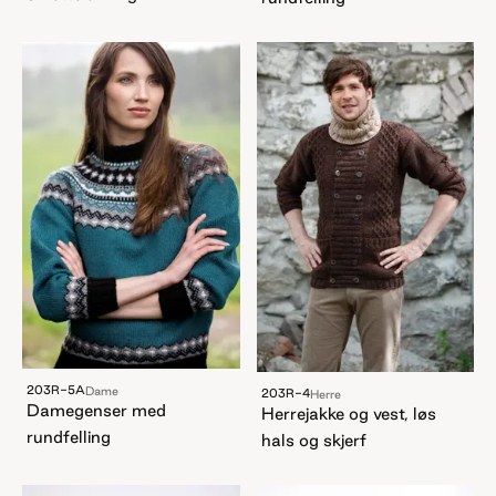
203R-5A
Dame
203R-4
Herre
Damegenser med
Herrejakke og vest, løs
rundfelling
hals og skjerf