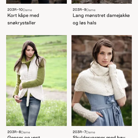
203R-10
203R-9
Dame
Dame
Kort kåpe med
Lang mønstret damejakke
snøkrystaller
og løs hals
203R-8
203R-7
Dame
Dame
Genser og vest
Skuldervarmer med høy