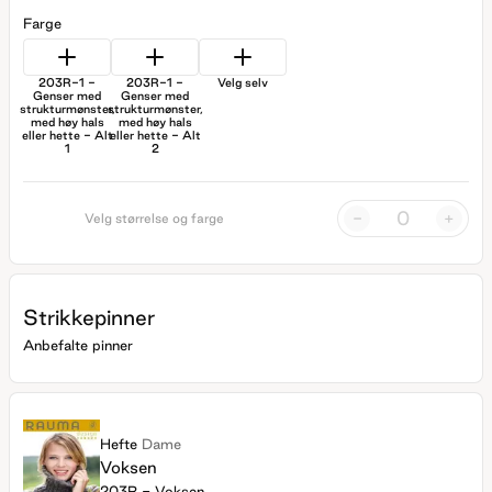
Farge
203R-1 -
203R-1 -
Velg selv
Genser med
Genser med
strukturmønster,
strukturmønster,
med høy hals
med høy hals
eller hette - Alt
eller hette - Alt
1
2
-
+
Velg størrelse og farge
Strikkepinner
Anbefalte pinner
Hefte
Dame
Voksen
203R - Voksen