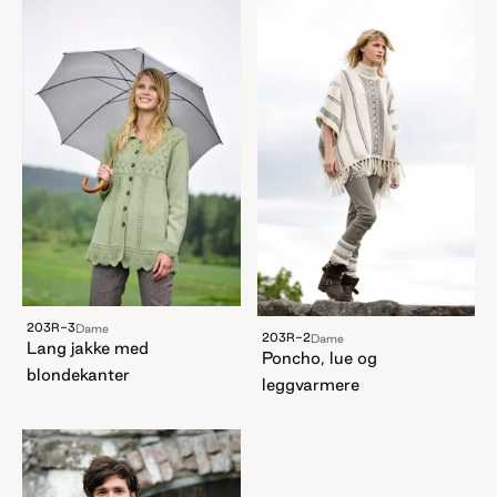
203R-3
Dame
203R-2
Dame
Lang jakke med
Poncho, lue og
blondekanter
leggvarmere