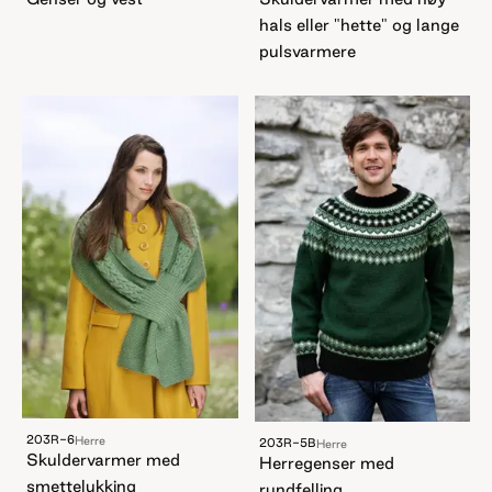
hals eller "hette" og lange
pulsvarmere
203R-6
Herre
203R-5B
Herre
Skuldervarmer med
Herregenser med
smettelukking
rundfelling