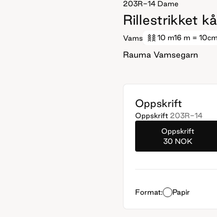
203R-14
Dame
Rillestrikket 
10 m
16 m
= 10c
Vams
Rauma Vamsegarn
Oppskrift
Oppskrift
203R-14
Oppskrift
30 NOK
Format:
Papir