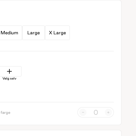
Medium
Large
X Large
Velg selv
-
+
 farge