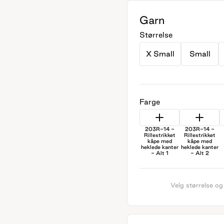
Garn
Størrelse
X Small
Small
Farge
203R-14 -
203R-14 -
Rillestrikket
Rillestrikket
kåpe med
kåpe med
heklede kanter
heklede kanter
- Alt 1
- Alt 2
Velg størrelse og