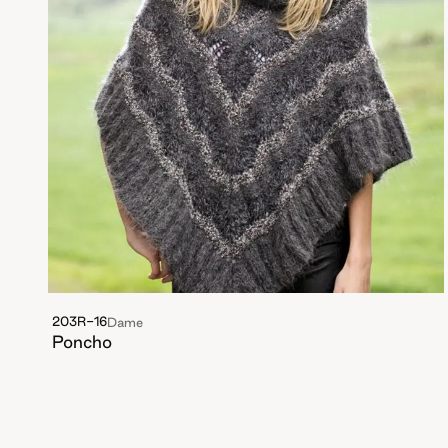
203R-16
Dame
Poncho