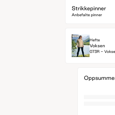
Strikkepinner
Anbefalte pinner
Hefte
Voksen
073R - Voks
Oppsummer