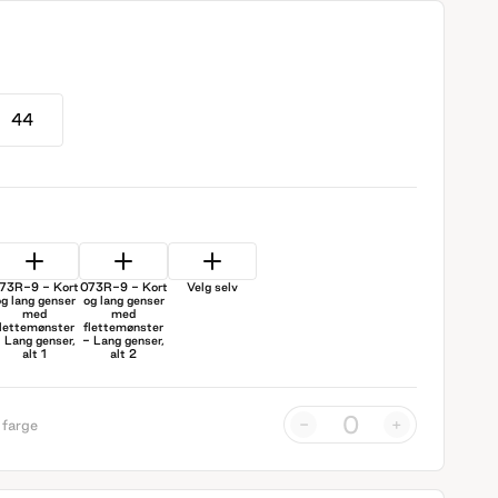
44
73R-9 - Kort
073R-9 - Kort
Velg selv
g lang genser
og lang genser
med
med
flettemønster
flettemønster
 Lang genser,
- Lang genser,
alt 1
alt 2
-
+
 farge