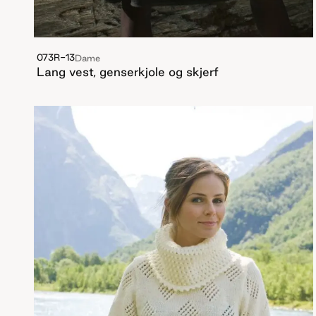
073R-13
Dame
Lang vest, genserkjole og skjerf