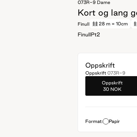
073R-9
Dame
Kort og lang 
28 m
= 10cm
Finull
FinullPt2
Oppskrift
Oppskrift
073R-9
Oppskrift
30 NOK
Format:
Papir