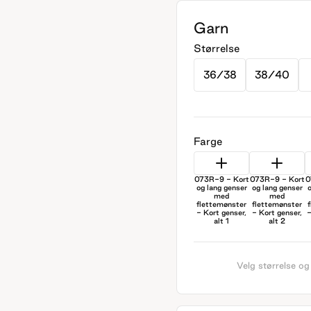
Garn
Størrelse
36/38
38/40
Farge
073R-9 - Kort
073R-9 - Kort
0
og lang genser
og lang genser
o
med
med
flettemønster
flettemønster
- Kort genser,
- Kort genser,
-
alt 1
alt 2
Velg størrelse og