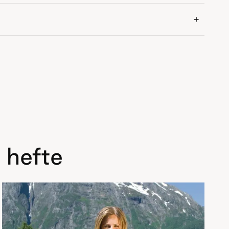
 hefte