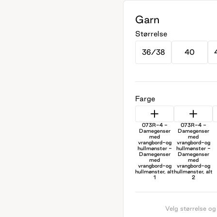
Garn
Størrelse
36/38
40
Farge
073R-4 -
073R-4 -
Damegenser
Damegenser
med
med
vrangbord-og
vrangbord-og
hullmønster -
hullmønster -
Damegenser
Damegenser
med
med
vrangbord-og
vrangbord-og
hullmønster, alt
hullmønster, alt
1
2
Velg størrelse og