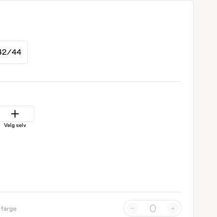
42/44
Velg selv
-
+
 farge