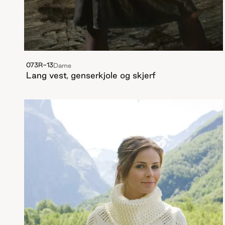
073R-13
Dame
Lang vest, genserkjole og skjerf