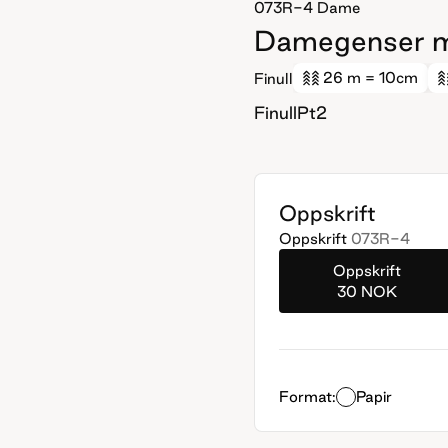
073R-4
Dame
Damegenser m
26 m
= 10cm
Finull
FinullPt2
Oppskrift
Oppskrift
073R-4
Oppskrift
30 NOK
Format:
Papir