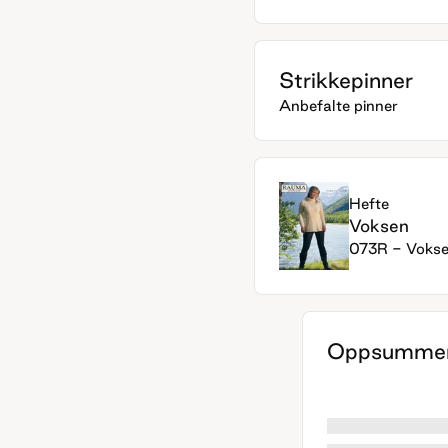
Strikkepinner
Anbefalte pinner
Hefte
Voksen
073R - Voks
Oppsummer