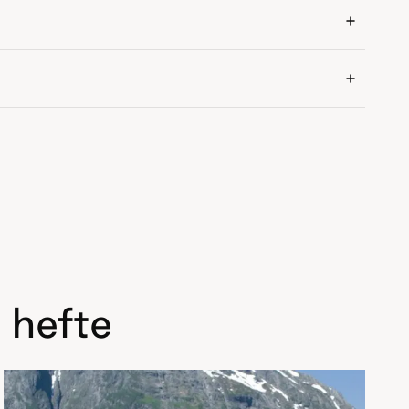
 hefte