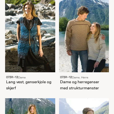
073R-12
073R-13
Dame, Herre
Dame
Dame og herregenser
Lang vest, genserkjole og
med strukturmønster
skjerf