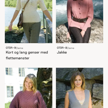
073R-9
073R-8
Dame
Dame
Kort og lang genser med
Jakke
flettemønster