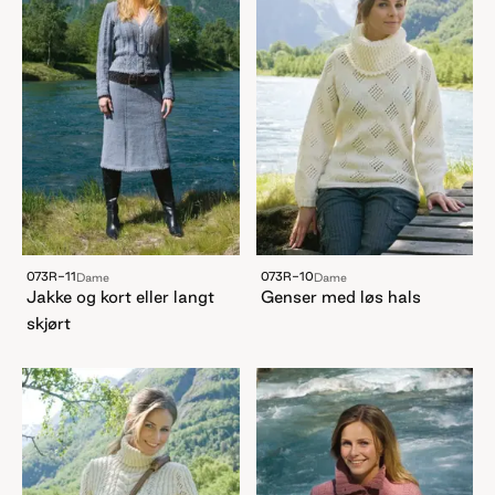
073R-11
073R-10
Dame
Dame
Jakke og kort eller langt
Genser med løs hals
skjørt