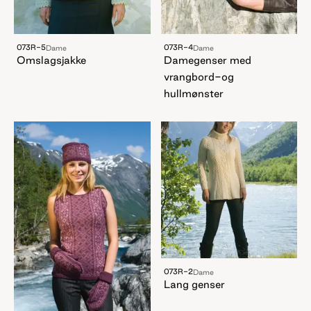
073R-5
073R-4
Dame
Dame
Omslagsjakke
Damegenser med
vrangbord-og
hullmønster
073R-2
Dame
Lang genser