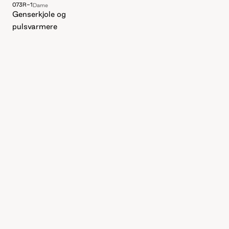
073R-1
Dame
Genserkjole og
pulsvarmere