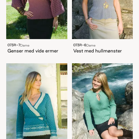
073R-7
073R-6
Dame
Dame
Genser med vide ermer
Vest med hullmønster