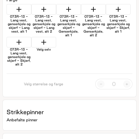
073R-13 -
073R-13 -
073R-13 -
073R-13 -
073R-13 -
Lang vest,
Lang vest,
Lang vest,
Lang vest,
Lang vest,
genserkjole og
genserkjole og
genserkjole og
genserkjole og
genserkjole og
skjerf - Lang
skjerf - Lang
skjerf -
skjerf -
skjerf - Skjerf,
vest, alt 1
vest, alt 2
Genserkjole,
Genserkjole,
alt 1
alt 1
alt 2
073R-13 -
Velg selv
Lang vest,
genserkjole og
skjerf - Skjerf,
alt 2
-
+
Velg størrelse og farge
Strikkepinner
Anbefalte pinner