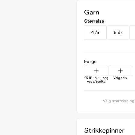
Garn
Størrelse
4 år
6 år
Farge
071R-4 - Lang
Velg selv
vest/tunika
Velg størrelse og
Strikkepinner