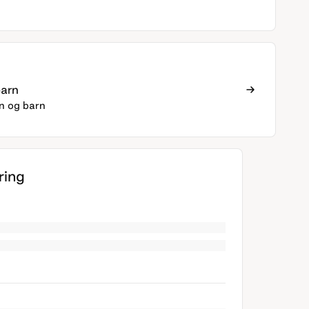
arn
n og barn
ing