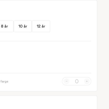
8 år
10 år
12 år
-
+
 farge