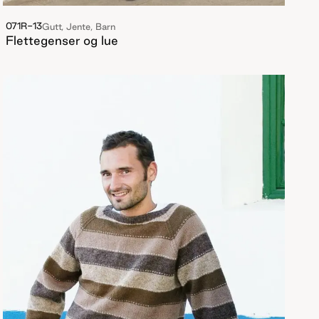
071R-13
Gutt, Jente, Barn
Flettegenser og lue