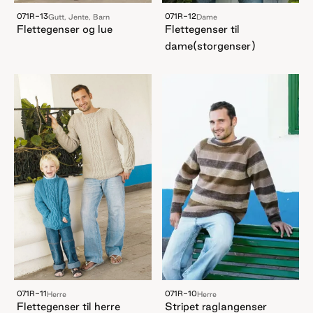
071R-13
071R-12
Gutt, Jente, Barn
Dame
Flettegenser og lue
Flettegenser til
dame(storgenser)
071R-11
071R-10
Herre
Herre
Flettegenser til herre
Stripet raglangenser