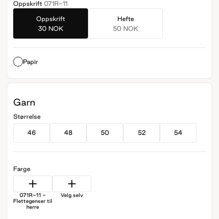
Oppskrift
071R-11
Oppskrift
Hefte
30 NOK
50 NOK
Papir
Garn
Størrelse
46
48
50
52
54
Farge
071R-11 -
Velg selv
Flettegenser til
herre