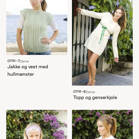
071R-7
Dame
Jakke og vest med
hullmønster
071R-6
Dame
Topp og genserkjole