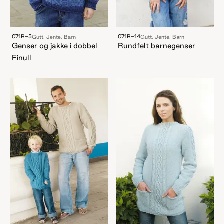
071R-5
071R-14
Gutt, Jente, Barn
Gutt, Jente, Barn
Genser og jakke i dobbel
Rundfelt barnegenser
Finull