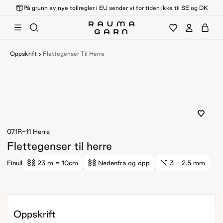
På grunn av nye tollregler i EU sender vi for tiden ikke til SE og DK
Oppskrift
Flettegenser Til Herre
071R-11
Herre
Flettegenser til herre
Finull
23 m
= 10cm
Nedenfra og opp
3 - 2.5 mm
Oppskrift