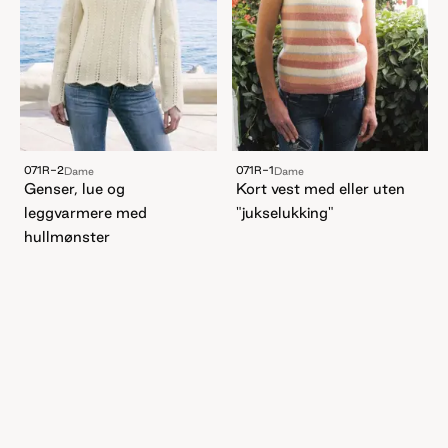
071R-2
071R-1
Dame
Dame
Genser, lue og
Kort vest med eller uten
leggvarmere med
"jukselukking"
hullmønster