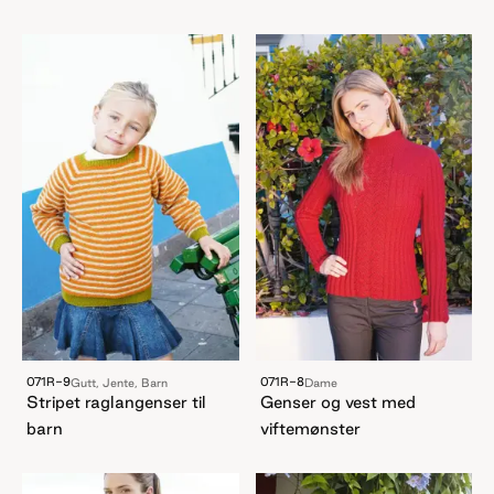
071R-9
071R-8
Gutt, Jente, Barn
Dame
Stripet raglangenser til
Genser og vest med
barn
viftemønster