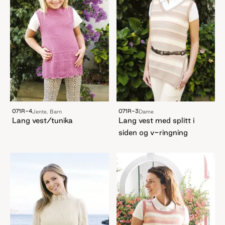
071R-4
071R-3
Jente, Barn
Dame
Lang vest/tunika
Lang vest med splitt i
siden og v-ringning