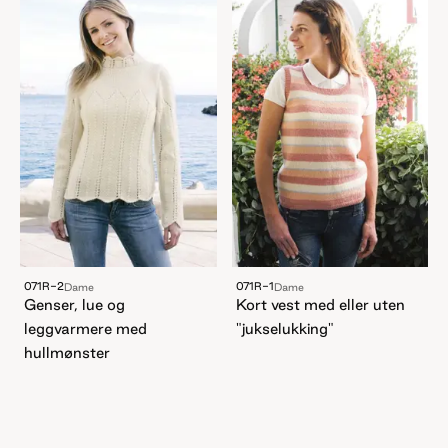
071R-2
071R-1
Dame
Dame
Genser, lue og
Kort vest med eller uten
leggvarmere med
"jukselukking"
hullmønster