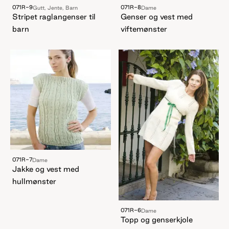
071R-9
071R-8
Gutt, Jente, Barn
Dame
Stripet raglangenser til
Genser og vest med
barn
viftemønster
071R-7
Dame
Jakke og vest med
hullmønster
071R-6
Dame
Topp og genserkjole