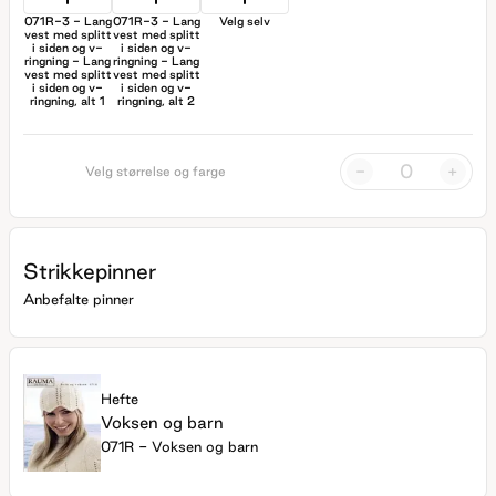
071R-3 - Lang
071R-3 - Lang
Velg selv
vest med splitt
vest med splitt
i siden og v-
i siden og v-
ringning - Lang
ringning - Lang
vest med splitt
vest med splitt
i siden og v-
i siden og v-
ringning, alt 1
ringning, alt 2
-
+
Velg størrelse og farge
Strikkepinner
Anbefalte pinner
Hefte
Voksen og barn
071R - Voksen og barn