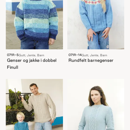
071R-5
071R-14
Gutt, Jente, Barn
Gutt, Jente, Barn
Genser og jakke i dobbel
Rundfelt barnegenser
Finull