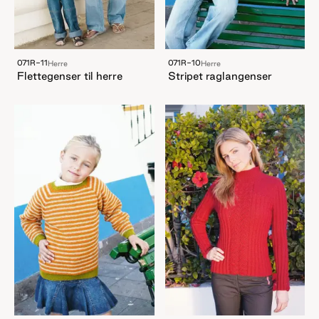
071R-11
071R-10
Herre
Herre
Flettegenser til herre
Stripet raglangenser