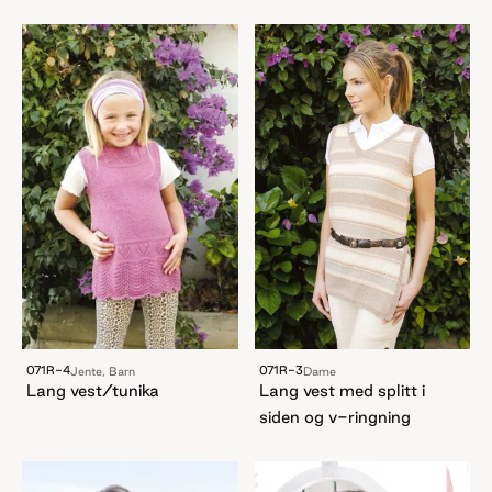
071R-3
071R-4
Dame
Jente, Barn
Lang vest med splitt i
Lang vest/tunika
siden og v-ringning