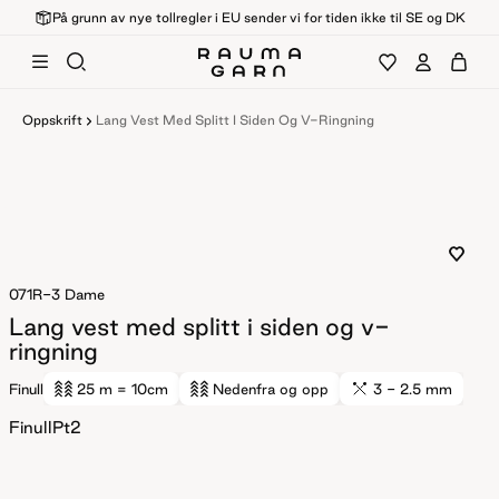
På grunn av nye tollregler i EU sender vi for tiden ikke til SE og DK
Oppskrift
Lang Vest Med Splitt I Siden Og V-Ringning
071R-3
Dame
Lang vest med splitt i siden og v-
ringning
Finull
25 m
= 10cm
Nedenfra og opp
3 - 2.5 mm
FinullPt2