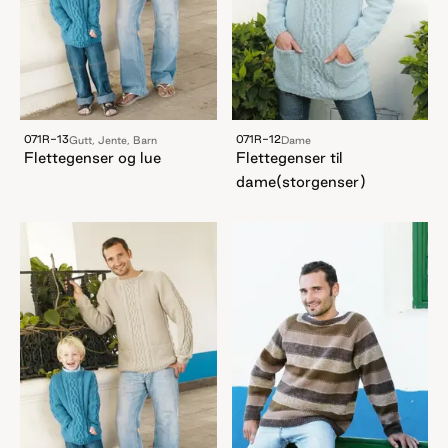
071R-13
071R-12
Gutt, Jente, Barn
Dame
Flettegenser og lue
Flettegenser til
dame(storgenser)