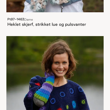
Pt97-1463
Dame
Heklet skjerf, strikket lue og pulsvanter