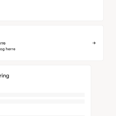
rre
og herre
ing