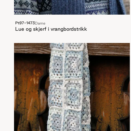
Pt97-1473
Dame
Lue og skjerf i vrangbordstrikk