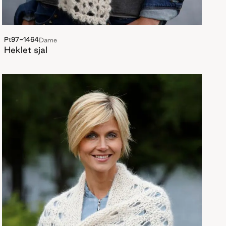
Pt97-1464
Dame
Heklet sjal