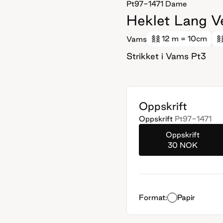
Pt97-1471
Dame
Heklet Lang V
12 m
= 10cm
Vams
Strikket i Vams Pt3
Oppskrift
Oppskrift
Pt97-1471
Oppskrift
30 NOK
Format:
Papir