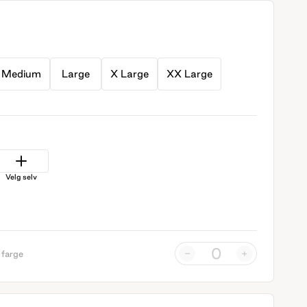
Medium
Large
X Large
XX Large
Velg selv
-
+
 farge