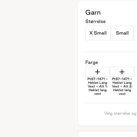
Garn
Størrelse
X Small
Small
Farge
Pt97-1471 -
Pt97-1471 -
Heklet Lang
Heklet Lang
Vest - Alt 1:
Vest - Alt 2:
Heklet lang
Heklet lang
vest
vest
Velg størrelse og