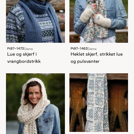
Pt97-1473
Pt97-1463
Dame
Dame
Lue og skjerf i
Heklet skjerf, strikket lue
vrangbordstrikk
og pulsvanter