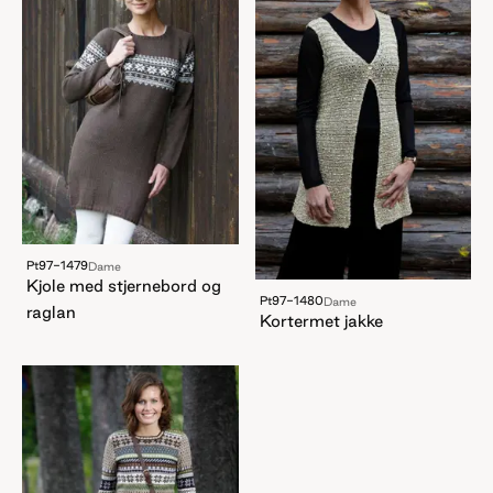
Pt97-1479
Dame
Kjole med stjernebord og
Pt97-1480
Dame
raglan
Kortermet jakke