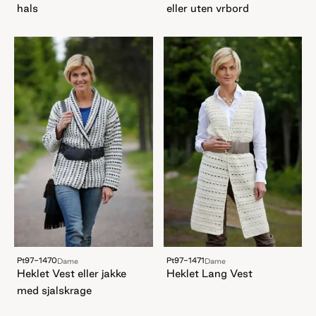
hals
eller uten vrbord
Pt97-1470
Pt97-1471
Dame
Dame
Heklet Vest eller jakke
Heklet Lang Vest
med sjalskrage