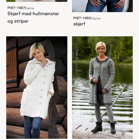
Pt97-1467
Dame
Skjerf med hullmønster
Pt97-1460
Dame
og striper
skjerf