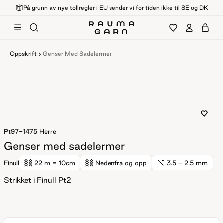
På grunn av nye tollregler i EU sender vi for tiden ikke til SE og DK
Oppskrift
Genser Med Sadelermer
Pt97-1475
Herre
Genser med sadelermer
Finull
22 m
= 10cm
Nedenfra og opp
3.5 - 2.5 mm
Strikket i Finull Pt2