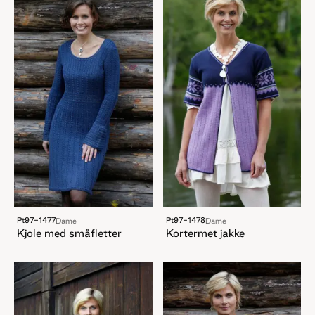
Pt97-1477
Pt97-1478
Dame
Dame
Kjole med småfletter
Kortermet jakke