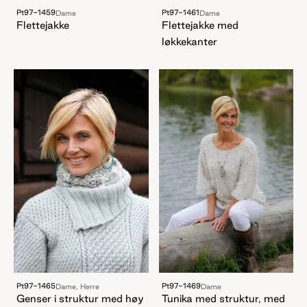
Pt97-1459
Pt97-1461
Dame
Dame
Flettejakke
Flettejakke med
løkkekanter
Pt97-1465
Pt97-1469
Dame, Herre
Dame
Genser i struktur med høy
Tunika med struktur, med