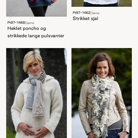
Pt97-1462
Dame
Strikket sjal
Pt97-1468
Dame
Heklet poncho og
strikkede lange pulsvanter