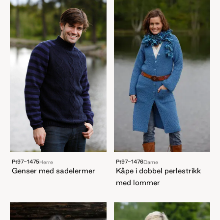
Pt97-1475
Pt97-1476
Herre
Dame
Genser med sadelermer
Kåpe i dobbel perlestrikk
med lommer