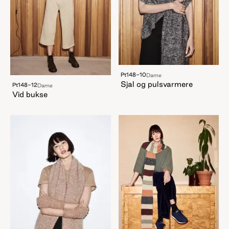
Pt148-10
Dame
Sjal og pulsvarmere
Pt148-12
Dame
Vid bukse