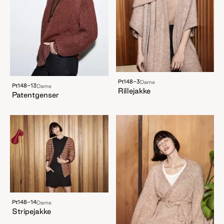
Pt148-3
Dame
Pt148-13
Dame
Rillejakke
Patentgenser
Pt148-14
Dame
Stripejakke