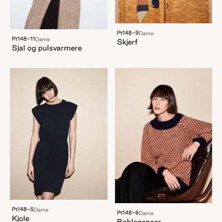
Pt148-9
Dame
Pt148-11
Dame
Skjerf
Sjal og pulsvarmere
Pt148-5
Dame
Pt148-6
Dame
Kjole
Boblegenser