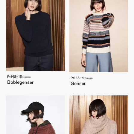
Pt148-15
Dame
Pt148-4
Dame
Boblegenser
Genser