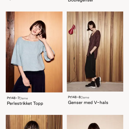
Pt148-8
Dame
Pt148-7
Dame
Genser med V-hals
Perlestrikket Topp