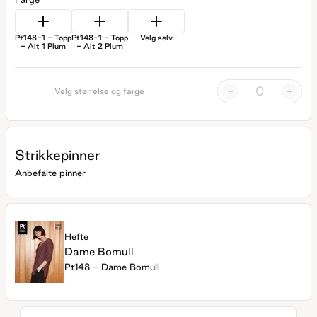
Pt148-1 - Topp
Pt148-1 - Topp
Velg selv
- Alt 1 Plum
- Alt 2 Plum
-
+
Velg størrelse og farge
Strikkepinner
Anbefalte pinner
Hefte
Dame Bomull
Pt148 - Dame Bomull