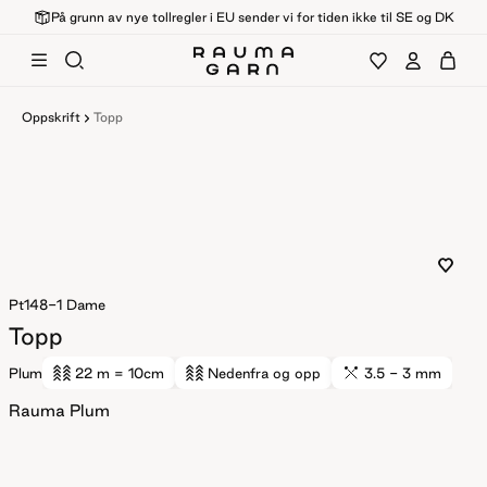
På grunn av nye tollregler i EU sender vi for tiden ikke til SE og DK
Oppskrift
Topp
Pt148-1
Dame
Topp
Plum
22 m
= 10cm
Nedenfra og opp
3.5 - 3 mm
Rauma Plum