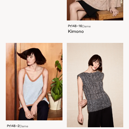
Pt148-16
Dame
Kimono
Pt148-2
Dame