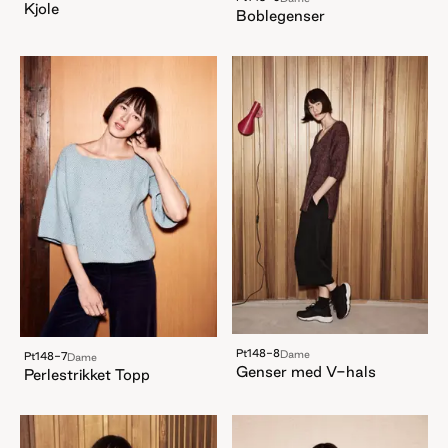
Kjole
Boblegenser
Pt148-8
Dame
Pt148-7
Dame
Genser med V-hals
Perlestrikket Topp