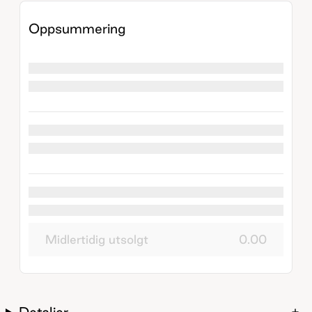
Oppsummering
Midlertidig utsolgt
0.00
Detaljer