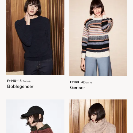
Pt148-15
Dame
Pt148-4
Dame
Boblegenser
Genser