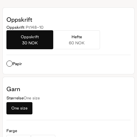
Oppskrift
Oppskrift
Pt148-10
Oppskrift
Hefte
30 NOK
60 NOK
Papir
Garn
Størrelse
One size
One size
Farge