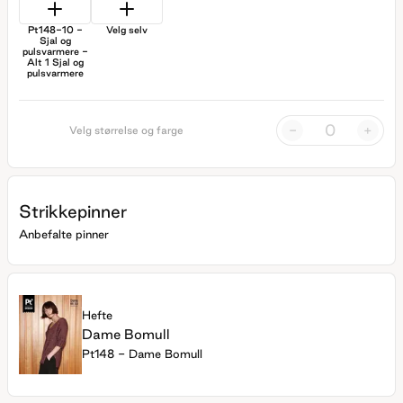
Pt148-10 -
Velg selv
Sjal og
pulsvarmere -
Alt 1 Sjal og
pulsvarmere
-
+
Velg størrelse og farge
Strikkepinner
Anbefalte pinner
Hefte
Dame Bomull
Pt148 - Dame Bomull