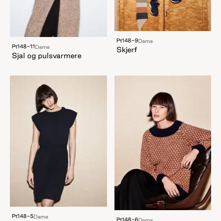
Pt148-9
Dame
Pt148-11
Dame
Skjerf
Sjal og pulsvarmere
Pt148-5
Dame
Pt148-6
Dame