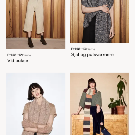
Pt148-10
Dame
Sjal og pulsvarmere
Pt148-12
Dame
Vid bukse