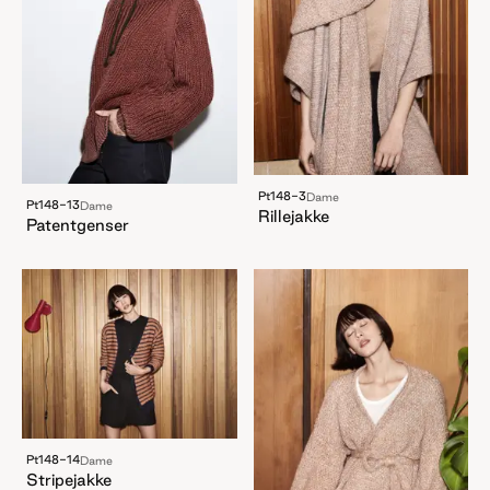
Pt148-3
Dame
Pt148-13
Dame
Rillejakke
Patentgenser
Pt148-14
Dame
Stripejakke