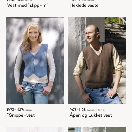
Vest med "slipp-m"
Heklede vester
Pt73-1127
Pt73-1128
Dame
Dame, Herre
"Snippe-vest"
Åpen og Lukket vest