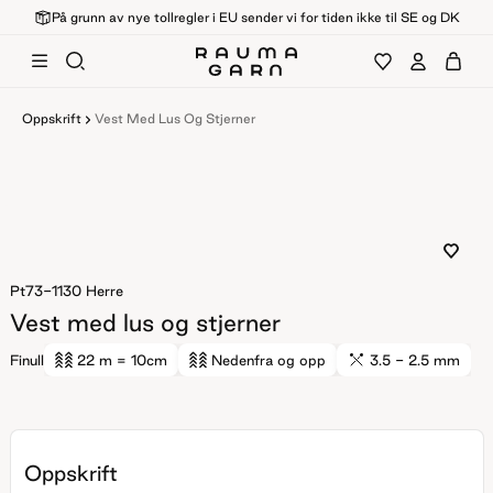
På grunn av nye tollregler i EU sender vi for tiden ikke til SE og DK
Oppskrift
Vest Med Lus Og Stjerner
Pt73-1130
Herre
Vest med lus og stjerner
Finull
22 m
= 10cm
Nedenfra og opp
3.5 - 2.5 mm
Oppskrift