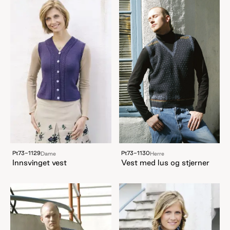
Pt73-1130
Pt73-1129
Herre
Dame
Vest med lus og stjerner
Innsvinget vest