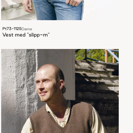
Pt73-1125
Dame
Vest med "slipp-m"