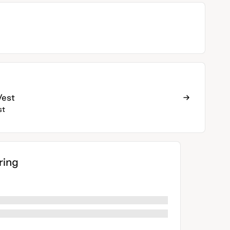
Vest
st
ing