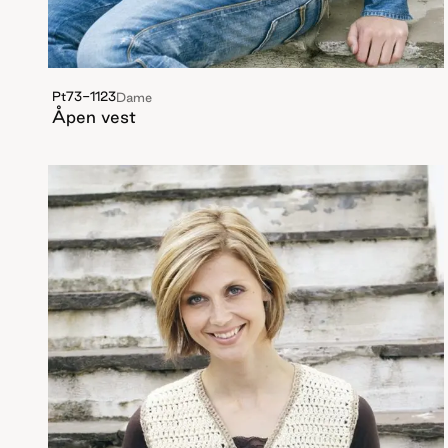
Pt73-1123
Dame
Åpen vest