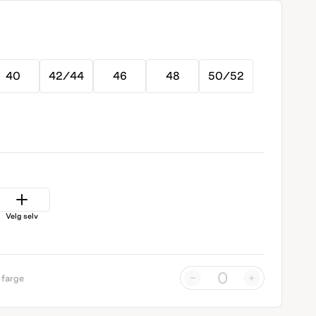
40
42/44
46
48
50/52
Velg selv
-
+
 farge