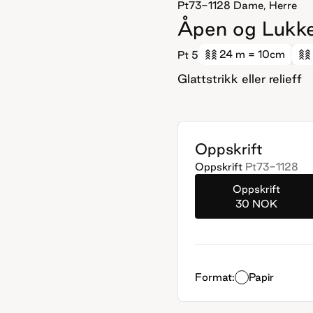
Pt73-1128
Dame, Herre
Åpen og Lukke
24 m
= 10cm
Pt 5
Glattstrikk eller relieff
Oppskrift
Oppskrift
Pt73-1128
Oppskrift
30 NOK
Format:
Papir