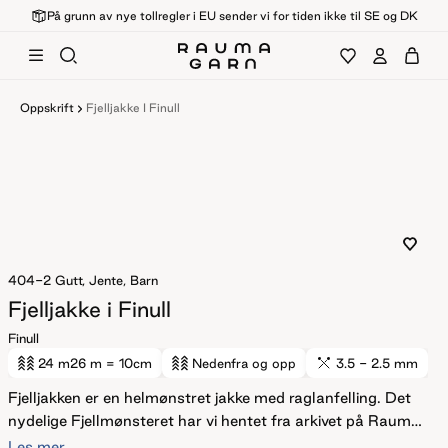
På grunn av nye tollregler i EU sender vi for tiden ikke til SE og DK
Oppskrift
Fjelljakke I Finull
404-2
Gutt, Jente, Barn
Fjelljakke i Finull
Finull
24 m
26 m
= 10cm
Nedenfra og opp
3.5 - 2.5 mm
Fjelljakken er en helmønstret jakke med raglanfelling. Det
nydelige Fjellmønsteret har vi hentet fra arkivet på Rauma
Ullvarefabrikk. Fordi mønsterrapportene er så store, er det
Les mer