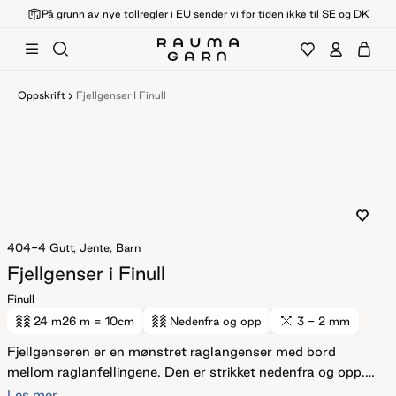
På grunn av nye tollregler i EU sender vi for tiden ikke til SE og DK
Oppskrift
Fjellgenser I Finull
404-4
Gutt, Jente, Barn
Fjellgenser i Finull
Finull
24 m
26 m
= 10cm
Nedenfra og opp
3 - 2 mm
Fjellgenseren er en mønstret raglangenser med bord
mellom raglanfellingene. Den er strikket nedenfra og opp.
Til de aller minste barna har vi lagt inn en splitt bak i
Les mer