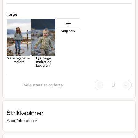
Farge
Velg selv
Natur og petrol
Lys beige
melert
melert og
kakigrønn
-
+
Velg størrelse og farge
Strikkepinner
Anbefalte pinner